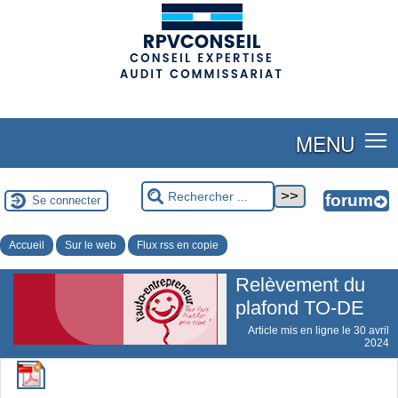
(adsbygoogle = window.adsbygoogle || []).push({});
MENU
Se connecter
Accueil
Sur le web
Flux rss en copie
Relèvement du
plafond TO-DE
Article mis en ligne le
30 avril
2024