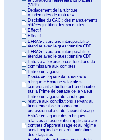
et voyageurs représentants placiers
(VRP)
Déplacement de la rubrique
« Indemnités de rupture »
Discipline du CAC : des manquements
réitérés justifient les poursuites
Effectif
Effectif
EFRAG : vers une interopérabilité
étendue avec le questionnaire CDP
EFRAG : vers une interopérabilité
étendue avec le questionnaire CDP
Entrave à l’exercice des fonctions du
commissaire aux comptes
Entrée en vigueur
Entrée en vigueur de la nouvelle
rubrique « Epargne salariale »
comprenant actuellement un chapitre
sur la Prime de partage de la valeur
Entrée en vigueur de la rubrique
relative aux contributions servant au
financement de la formation
professionnelle et de l’apprentissage
Entrée en vigueur des rubriques
relatives à l’exonération applicable aux
contrats d’apprentissage et au régime
social applicable aux rémunérations
des stagiaires.
Evolution du traitement social de la