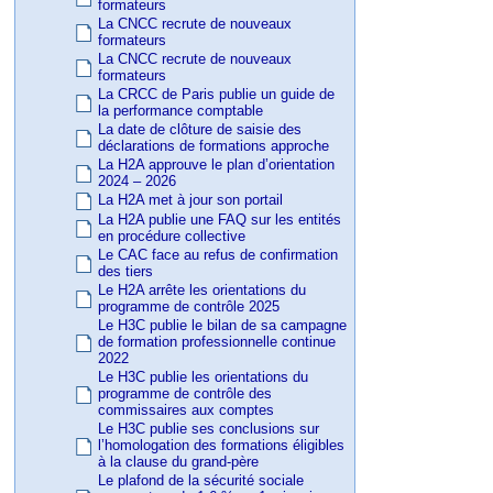
formateurs
La CNCC recrute de nouveaux
formateurs
La CNCC recrute de nouveaux
formateurs
La CRCC de Paris publie un guide de
la performance comptable
La date de clôture de saisie des
déclarations de formations approche
La H2A approuve le plan d’orientation
2024 – 2026
La H2A met à jour son portail
La H2A publie une FAQ sur les entités
en procédure collective
Le CAC face au refus de confirmation
des tiers
Le H2A arrête les orientations du
programme de contrôle 2025
Le H3C publie le bilan de sa campagne
de formation professionnelle continue
2022
Le H3C publie les orientations du
programme de contrôle des
commissaires aux comptes
Le H3C publie ses conclusions sur
l’homologation des formations éligibles
à la clause du grand-père
Le plafond de la sécurité sociale