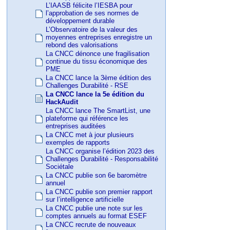
L’IAASB félicite l’IESBA pour
l’approbation de ses normes de
développement durable
L’Observatoire de la valeur des
moyennes entreprises enregistre un
rebond des valorisations
La CNCC dénonce une fragilisation
continue du tissu économique des
PME
La CNCC lance la 3ème édition des
Challenges Durabilité - RSE
La CNCC lance la 5e édition du
HackAudit
La CNCC lance The SmartList, une
plateforme qui référence les
entreprises auditées
La CNCC met à jour plusieurs
exemples de rapports
La CNCC organise l’édition 2023 des
Challenges Durabilité - Responsabilité
Sociétale
La CNCC publie son 6e baromètre
annuel
La CNCC publie son premier rapport
sur l’intelligence artificielle
La CNCC publie une note sur les
comptes annuels au format ESEF
La CNCC recrute de nouveaux