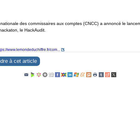
nationale des commissaires aux comptes (CNCC) a annoncé le lancem
hackaton, le HackAudit.
tps://www.lemondeduchiffre.fr/com...
re à cet article