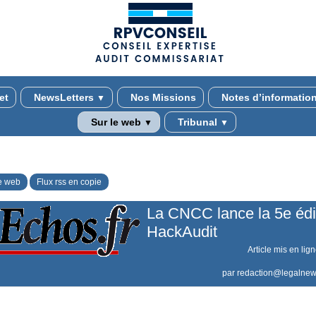
(adsbygoogle = window.adsbygoogle || []).push({});
et
NewsLetters
Nos Missions
Notes d’informatio
▼
Sur le web
Tribunal
▼
▼
e web
Flux rss en copie
La CNCC lance la 5e édi
HackAudit
Article mis en lig
par
redaction@legalnew