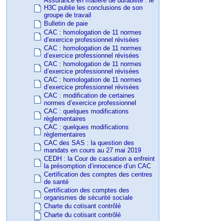
Assurance en matière de durabilité : le
H3C publie les conclusions de son
groupe de travail
Bulletin de paie
CAC : homologation de 11 normes
d’exercice professionnel révisées
CAC : homologation de 11 normes
d’exercice professionnel révisées
CAC : homologation de 11 normes
d’exercice professionnel révisées
CAC : homologation de 11 normes
d’exercice professionnel révisées
CAC : modification de certaines
normes d’exercice professionnel
CAC : quelques modifications
règlementaires
CAC : quelques modifications
règlementaires
CAC des SAS : la question des
mandats en cours au 27 mai 2019
CEDH : la Cour de cassation a enfreint
la présomption d’innocence d’un CAC
Certification des comptes des centres
de santé
Certification des comptes des
organismes de sécurité sociale
Charte du cotisant contrôlé
Charte du cotisant contrôlé