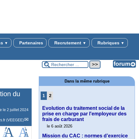
ns
Partenaires
Recrutement
Rubriques
▼
▼
▼
Dans la même rubrique
tion du
1
2
Evolution du traitement social de la
ne le
2 juillet 2024
prise en charge par l'employeur des
frais de carburant
s.fr (VEEGEE)
le 6 août 2026
Mission du CAC : normes d’exercice