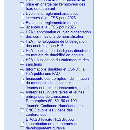
prise en charge par l'employeur des
frais de carburant
Evolutions réglementaires sous-
jacentes à la LFSS pour 2026
Evolutions réglementaires sous-
jacentes à la LFSS pour 2026
H2A : approbation du plan d’orientation
des commissions de normalisation
H2A : homologation de la délégation
des contrôles non EIP
H2A : publication des lignes directrices
en matière de durabilité en anglais
H2A : publication du vademecum des
sanctions
Informations durables et CSRD : la
H2A publie une FAQ
Insincérité des comptes : délimitation
du monopole du liquidateur
Jeunes entreprises innovantes, jeunes
entreprises universitaires et jeunes
entreprises de croissance –
Paragraphes 60, 80, 90 et 100
Journée Confiance Numérique : la
CNCC publie les vidéos des
conférences
L’IAASB félicite l’IESBA pour
l’approbation de ses normes de
développement durable