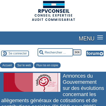
(adsbygoogle = window.adsbygoogle || []).push({});
MENU
Se connecter
Accueil
Sur le web
Flux rss en copie
Annonces du
Gouvernement
sur des évolutions
concernant les
allègements généraux de cotisations et de