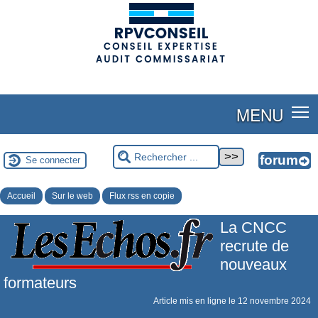
(adsbygoogle = window.adsbygoogle || []).push({});
MENU
Se connecter
Accueil
Sur le web
Flux rss en copie
La CNCC
recrute de
nouveaux
formateurs
Article mis en ligne le
12 novembre 2024