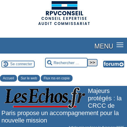
(adsbygoogle = window.adsbygoogle || []).push({});
MENU
Se connecter
Accueil
Sur le web
Flux rss en copie
Majeurs
protégés : la
CRCC de
Paris propose un accompagnement pour la
nouvelle mission