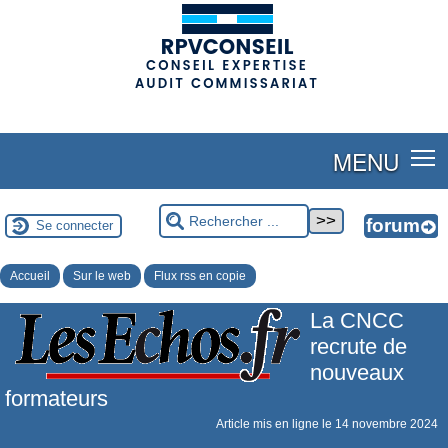
(adsbygoogle = window.adsbygoogle || []).push({});
MENU
Se connecter
Accueil
Sur le web
Flux rss en copie
La CNCC
recrute de
nouveaux
formateurs
Article mis en ligne le
14 novembre 2024