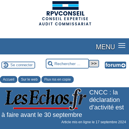
(adsbygoogle = window.adsbygoogle || []).push({});
MENU
Se connecter
Accueil
Sur le web
Flux rss en copie
CNCC : la
déclaration
d’activité est
à faire avant le 30 septembre
Article mis en ligne le
17 septembre 2024