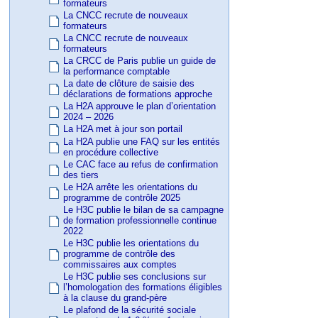
formateurs
La CNCC recrute de nouveaux
formateurs
La CNCC recrute de nouveaux
formateurs
La CRCC de Paris publie un guide de
la performance comptable
La date de clôture de saisie des
déclarations de formations approche
La H2A approuve le plan d’orientation
2024 – 2026
La H2A met à jour son portail
La H2A publie une FAQ sur les entités
en procédure collective
Le CAC face au refus de confirmation
des tiers
Le H2A arrête les orientations du
programme de contrôle 2025
Le H3C publie le bilan de sa campagne
de formation professionnelle continue
2022
Le H3C publie les orientations du
programme de contrôle des
commissaires aux comptes
Le H3C publie ses conclusions sur
l’homologation des formations éligibles
à la clause du grand-père
Le plafond de la sécurité sociale