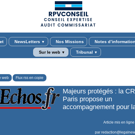
(adsbygoogle = window.adsbygoogle || []).push({});
et
NewsLetters
Nos Missions
Notes d’informatio
▼
Sur le web
Tribunal
▼
▼
e web
Flux rss en copie
Majeurs protégés : la C
Paris propose un
accompagnement pour la
Article mis en ligne
par
redaction@legalnew