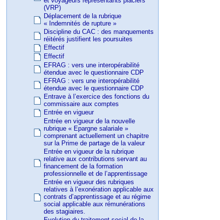
et voyageurs représentants placiers
(VRP)
Déplacement de la rubrique
« Indemnités de rupture »
Discipline du CAC : des manquements
réitérés justifient les poursuites
Effectif
Effectif
EFRAG : vers une interopérabilité
étendue avec le questionnaire CDP
EFRAG : vers une interopérabilité
étendue avec le questionnaire CDP
Entrave à l’exercice des fonctions du
commissaire aux comptes
Entrée en vigueur
Entrée en vigueur de la nouvelle
rubrique « Epargne salariale »
comprenant actuellement un chapitre
sur la Prime de partage de la valeur
Entrée en vigueur de la rubrique
relative aux contributions servant au
financement de la formation
professionnelle et de l’apprentissage
Entrée en vigueur des rubriques
relatives à l’exonération applicable aux
contrats d’apprentissage et au régime
social applicable aux rémunérations
des stagiaires.
Evolution du traitement social de la