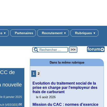
ns
Partenaires
Recrutement
Rubriques
▼
▼
▼
Dans la même rubrique
RCC de
1
2
Evolution du traitement social de la
 nouvelle
prise en charge par l'employeur des
frais de carburant
 le
8 janvier 2025
le 6 août 2026
Mission du CAC : normes d’exercice
s.fr (VEEGEE)