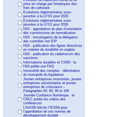
prise en charge par l'employeur des
frais de carburant
Evolutions réglementaires sous-
jacentes à la LFSS pour 2026
Evolutions réglementaires sous-
jacentes à la LFSS pour 2026
H2A : approbation du plan d’orientation
des commissions de normalisation
H2A : homologation de la délégation
des contrôles non EIP
H2A : publication des lignes directrices
en matière de durabilité en anglais
H2A : publication du vademecum des
sanctions
Informations durables et CSRD : la
H2A publie une FAQ
Insincérité des comptes : délimitation
du monopole du liquidateur
Jeunes entreprises innovantes, jeunes
entreprises universitaires et jeunes
entreprises de croissance –
Paragraphes 60, 80, 90 et 100
Journée Confiance Numérique : la
CNCC publie les vidéos des
conférences
L’IAASB félicite l’IESBA pour
l’approbation de ses normes de
développement durable