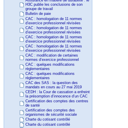
Assurance en matière de durabilité : le
H3C publie les conclusions de son
groupe de travail
Bulletin de paie
CAC : homologation de 11 normes
d’exercice professionnel révisées
CAC : homologation de 11 normes
d’exercice professionnel révisées
CAC : homologation de 11 normes
d’exercice professionnel révisées
CAC : homologation de 11 normes
d’exercice professionnel révisées
CAC : modification de certaines
normes d’exercice professionnel
CAC : quelques modifications
règlementaires
CAC : quelques modifications
règlementaires
CAC des SAS : la question des
mandats en cours au 27 mai 2019
CEDH : la Cour de cassation a enfreint
la présomption d’innocence d’un CAC
Certification des comptes des centres
de santé
Certification des comptes des
organismes de sécurité sociale
Charte du cotisant contrôlé
Charte du cotisant contrôlé