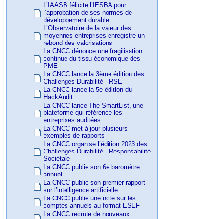
L’IAASB félicite l’IESBA pour
l’approbation de ses normes de
développement durable
L’Observatoire de la valeur des
moyennes entreprises enregistre un
rebond des valorisations
La CNCC dénonce une fragilisation
continue du tissu économique des
PME
La CNCC lance la 3ème édition des
Challenges Durabilité - RSE
La CNCC lance la 5e édition du
HackAudit
La CNCC lance The SmartList, une
plateforme qui référence les
entreprises auditées
La CNCC met à jour plusieurs
exemples de rapports
La CNCC organise l’édition 2023 des
Challenges Durabilité - Responsabilité
Sociétale
La CNCC publie son 6e baromètre
annuel
La CNCC publie son premier rapport
sur l’intelligence artificielle
La CNCC publie une note sur les
comptes annuels au format ESEF
La CNCC recrute de nouveaux