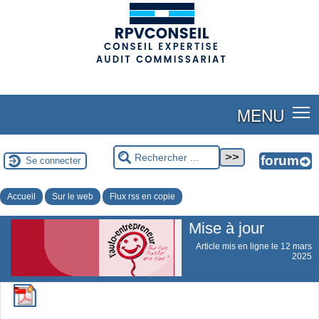
(adsbygoogle = window.adsbygoogle || []).push({});
MENU
Se connecter
Accueil
Sur le web
Flux rss en copie
Mise à jour
Article mis en ligne le
12 mars
2025