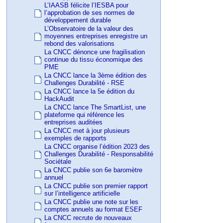
L’IAASB félicite l’IESBA pour
l’approbation de ses normes de
développement durable
L’Observatoire de la valeur des
moyennes entreprises enregistre un
rebond des valorisations
La CNCC dénonce une fragilisation
continue du tissu économique des
PME
La CNCC lance la 3ème édition des
Challenges Durabilité - RSE
La CNCC lance la 5e édition du
HackAudit
La CNCC lance The SmartList, une
plateforme qui référence les
entreprises auditées
La CNCC met à jour plusieurs
exemples de rapports
La CNCC organise l’édition 2023 des
Challenges Durabilité - Responsabilité
Sociétale
La CNCC publie son 6e baromètre
annuel
La CNCC publie son premier rapport
sur l’intelligence artificielle
La CNCC publie une note sur les
comptes annuels au format ESEF
La CNCC recrute de nouveaux