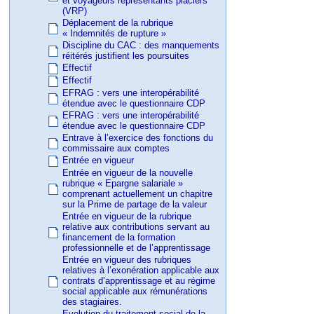
et voyageurs représentants placiers
(VRP)
Déplacement de la rubrique
« Indemnités de rupture »
Discipline du CAC : des manquements
réitérés justifient les poursuites
Effectif
Effectif
EFRAG : vers une interopérabilité
étendue avec le questionnaire CDP
EFRAG : vers une interopérabilité
étendue avec le questionnaire CDP
Entrave à l’exercice des fonctions du
commissaire aux comptes
Entrée en vigueur
Entrée en vigueur de la nouvelle
rubrique « Epargne salariale »
comprenant actuellement un chapitre
sur la Prime de partage de la valeur
Entrée en vigueur de la rubrique
relative aux contributions servant au
financement de la formation
professionnelle et de l’apprentissage
Entrée en vigueur des rubriques
relatives à l’exonération applicable aux
contrats d’apprentissage et au régime
social applicable aux rémunérations
des stagiaires.
Evolution du traitement social de la