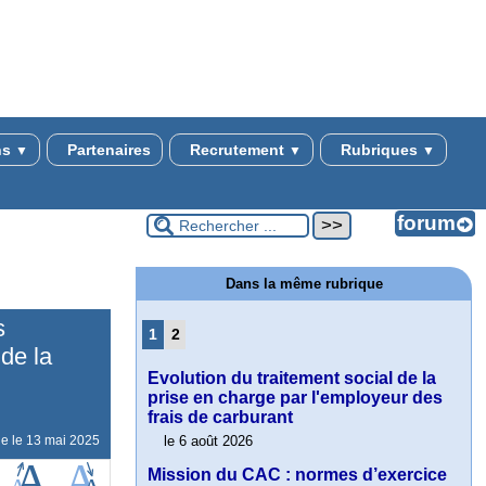
ns
Partenaires
Recrutement
Rubriques
▼
▼
▼
Dans la même rubrique
s
1
2
 de la
Evolution du traitement social de la
prise en charge par l'employeur des
frais de carburant
ne le
13 mai 2025
le 6 août 2026
Mission du CAC : normes d’exercice