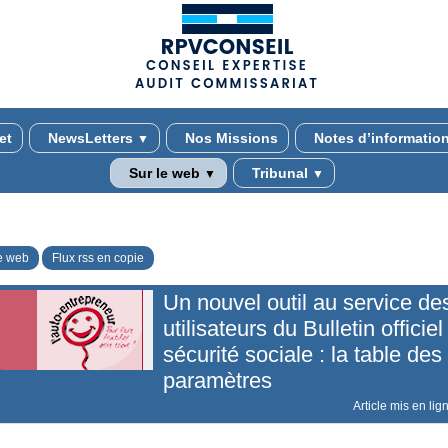
(adsbygoogle = window.adsbygoogle || []).push({});
et
NewsLetters
Nos Missions
Notes d’informatio
▼
Sur le web
Tribunal
▼
▼
e web
Flux rss en copie
Un nouvel outil au service de
utilisateurs du Bulletin officiel
sécurité sociale : la table des
paramètres
Article mis en lig