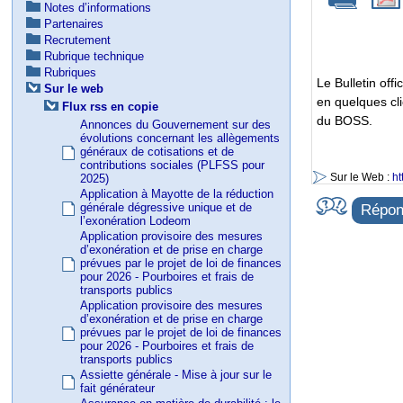
Notes d’informations
Partenaires
Recrutement
Rubrique technique
Rubriques
Le Bulletin off
Sur le web
en quelques cl
Flux rss en copie
du BOSS.
Annonces du Gouvernement sur des
évolutions concernant les allègements
généraux de cotisations et de
contributions sociales (PLFSS pour
Sur le Web :
ht
2025)
Application à Mayotte de la réduction
générale dégressive unique et de
Répond
l’exonération Lodeom
Application provisoire des mesures
d’exonération et de prise en charge
prévues par le projet de loi de finances
pour 2026 - Pourboires et frais de
transports publics
Application provisoire des mesures
d’exonération et de prise en charge
prévues par le projet de loi de finances
pour 2026 - Pourboires et frais de
transports publics
Assiette générale - Mise à jour sur le
fait générateur