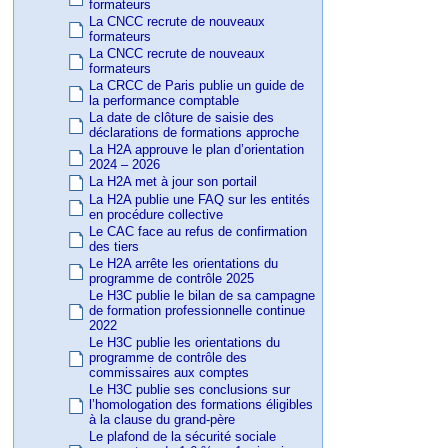
formateurs
La CNCC recrute de nouveaux
formateurs
La CNCC recrute de nouveaux
formateurs
La CRCC de Paris publie un guide de
la performance comptable
La date de clôture de saisie des
déclarations de formations approche
La H2A approuve le plan d’orientation
2024 – 2026
La H2A met à jour son portail
La H2A publie une FAQ sur les entités
en procédure collective
Le CAC face au refus de confirmation
des tiers
Le H2A arrête les orientations du
programme de contrôle 2025
Le H3C publie le bilan de sa campagne
de formation professionnelle continue
2022
Le H3C publie les orientations du
programme de contrôle des
commissaires aux comptes
Le H3C publie ses conclusions sur
l’homologation des formations éligibles
à la clause du grand-père
Le plafond de la sécurité sociale