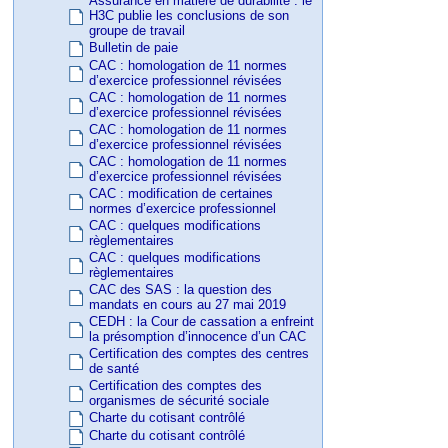
Assurance en matière de durabilité : le
H3C publie les conclusions de son
groupe de travail
Bulletin de paie
CAC : homologation de 11 normes
d’exercice professionnel révisées
CAC : homologation de 11 normes
d’exercice professionnel révisées
CAC : homologation de 11 normes
d’exercice professionnel révisées
CAC : homologation de 11 normes
d’exercice professionnel révisées
CAC : modification de certaines
normes d’exercice professionnel
CAC : quelques modifications
règlementaires
CAC : quelques modifications
règlementaires
CAC des SAS : la question des
mandats en cours au 27 mai 2019
CEDH : la Cour de cassation a enfreint
la présomption d’innocence d’un CAC
Certification des comptes des centres
de santé
Certification des comptes des
organismes de sécurité sociale
Charte du cotisant contrôlé
Charte du cotisant contrôlé