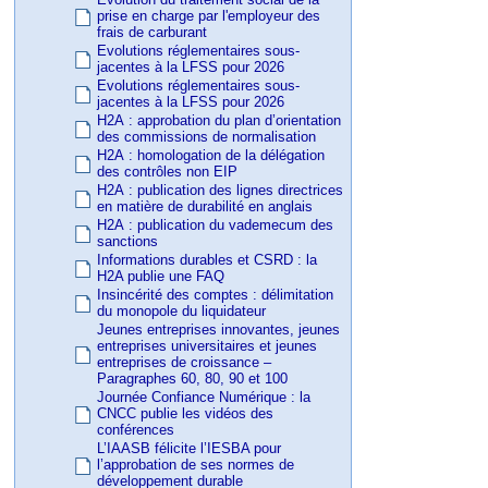
prise en charge par l'employeur des
frais de carburant
Evolutions réglementaires sous-
jacentes à la LFSS pour 2026
Evolutions réglementaires sous-
jacentes à la LFSS pour 2026
H2A : approbation du plan d’orientation
des commissions de normalisation
H2A : homologation de la délégation
des contrôles non EIP
H2A : publication des lignes directrices
en matière de durabilité en anglais
H2A : publication du vademecum des
sanctions
Informations durables et CSRD : la
H2A publie une FAQ
Insincérité des comptes : délimitation
du monopole du liquidateur
Jeunes entreprises innovantes, jeunes
entreprises universitaires et jeunes
entreprises de croissance –
Paragraphes 60, 80, 90 et 100
Journée Confiance Numérique : la
CNCC publie les vidéos des
conférences
L’IAASB félicite l’IESBA pour
l’approbation de ses normes de
développement durable