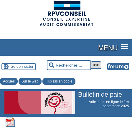
(adsbygoogle = window.adsbygoogle || []).push({});
MENU
Se connecter
Accueil
Sur le web
Flux rss en copie
Bulletin de paie
Article mis en ligne le
1er
septembre 2025