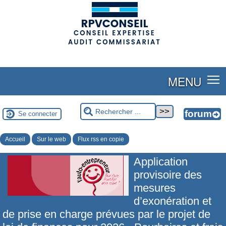
(adsbygoogle = window.adsbygoogle || []).push({});
MENU
Se connecter
Accueil
Sur le web
Flux rss en copie
Application
provisoire des
mesures
d’exonération et
de prise en charge prévues par le projet de