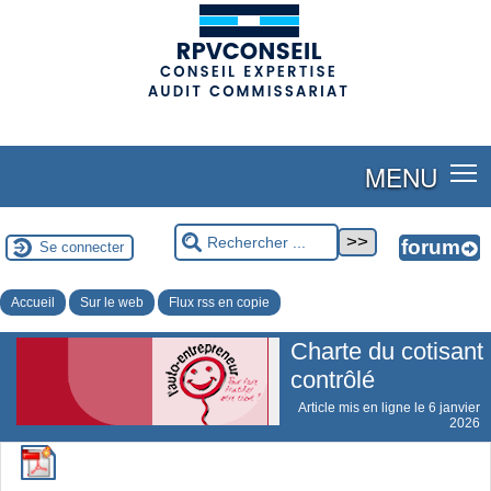
(adsbygoogle = window.adsbygoogle || []).push({});
MENU
Se connecter
Accueil
Sur le web
Flux rss en copie
Charte du cotisant
contrôlé
Article mis en ligne le
6 janvier
2026