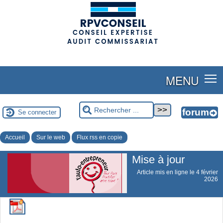
(adsbygoogle = window.adsbygoogle || []).push({});
MENU
Se connecter
Accueil
Sur le web
Flux rss en copie
Mise à jour
Article mis en ligne le
4 février
2026