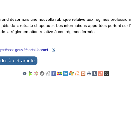
nd désormais une nouvelle rubrique relative aux régimes professionne
 dits de « retraite chapeau ». Les informations apportées portent sur l
et de la réglementation relative à ces régimes fermés.
tps://boss.gouv.fr/portail/accuei...
re à cet article