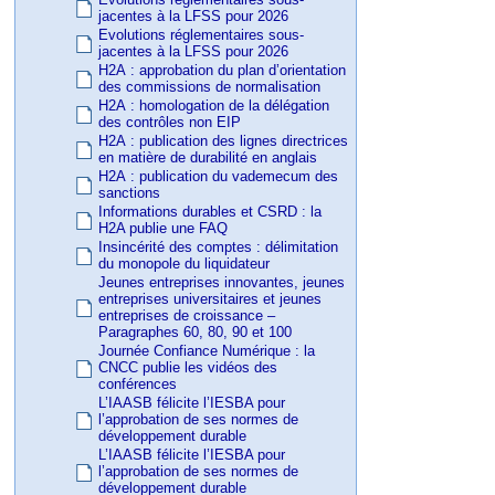
jacentes à la LFSS pour 2026
Evolutions réglementaires sous-
jacentes à la LFSS pour 2026
H2A : approbation du plan d’orientation
des commissions de normalisation
H2A : homologation de la délégation
des contrôles non EIP
H2A : publication des lignes directrices
en matière de durabilité en anglais
H2A : publication du vademecum des
sanctions
Informations durables et CSRD : la
H2A publie une FAQ
Insincérité des comptes : délimitation
du monopole du liquidateur
Jeunes entreprises innovantes, jeunes
entreprises universitaires et jeunes
entreprises de croissance –
Paragraphes 60, 80, 90 et 100
Journée Confiance Numérique : la
CNCC publie les vidéos des
conférences
L’IAASB félicite l’IESBA pour
l’approbation de ses normes de
développement durable
L’IAASB félicite l’IESBA pour
l’approbation de ses normes de
développement durable