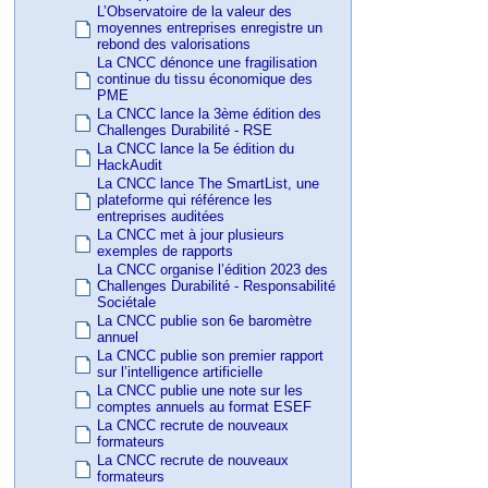
L’Observatoire de la valeur des
moyennes entreprises enregistre un
rebond des valorisations
La CNCC dénonce une fragilisation
continue du tissu économique des
PME
La CNCC lance la 3ème édition des
Challenges Durabilité - RSE
La CNCC lance la 5e édition du
HackAudit
La CNCC lance The SmartList, une
plateforme qui référence les
entreprises auditées
La CNCC met à jour plusieurs
exemples de rapports
La CNCC organise l’édition 2023 des
Challenges Durabilité - Responsabilité
Sociétale
La CNCC publie son 6e baromètre
annuel
La CNCC publie son premier rapport
sur l’intelligence artificielle
La CNCC publie une note sur les
comptes annuels au format ESEF
La CNCC recrute de nouveaux
formateurs
La CNCC recrute de nouveaux
formateurs