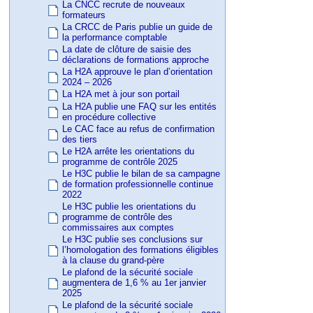
La CNCC recrute de nouveaux
formateurs
La CRCC de Paris publie un guide de
la performance comptable
La date de clôture de saisie des
déclarations de formations approche
La H2A approuve le plan d’orientation
2024 – 2026
La H2A met à jour son portail
La H2A publie une FAQ sur les entités
en procédure collective
Le CAC face au refus de confirmation
des tiers
Le H2A arrête les orientations du
programme de contrôle 2025
Le H3C publie le bilan de sa campagne
de formation professionnelle continue
2022
Le H3C publie les orientations du
programme de contrôle des
commissaires aux comptes
Le H3C publie ses conclusions sur
l’homologation des formations éligibles
à la clause du grand-père
Le plafond de la sécurité sociale
augmentera de 1,6 % au 1er janvier
2025
Le plafond de la sécurité sociale