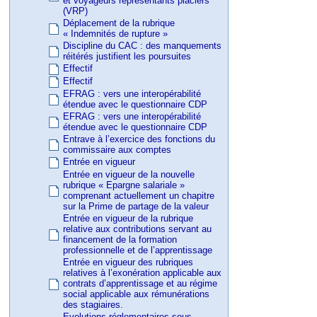
et voyageurs représentants placiers
(VRP)
Déplacement de la rubrique
« Indemnités de rupture »
Discipline du CAC : des manquements
réitérés justifient les poursuites
Effectif
Effectif
EFRAG : vers une interopérabilité
étendue avec le questionnaire CDP
EFRAG : vers une interopérabilité
étendue avec le questionnaire CDP
Entrave à l’exercice des fonctions du
commissaire aux comptes
Entrée en vigueur
Entrée en vigueur de la nouvelle
rubrique « Epargne salariale »
comprenant actuellement un chapitre
sur la Prime de partage de la valeur
Entrée en vigueur de la rubrique
relative aux contributions servant au
financement de la formation
professionnelle et de l’apprentissage
Entrée en vigueur des rubriques
relatives à l’exonération applicable aux
contrats d’apprentissage et au régime
social applicable aux rémunérations
des stagiaires.
Evolutions réglementaires sous-