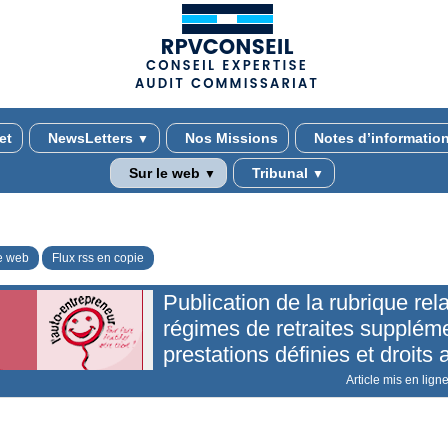
(adsbygoogle = window.adsbygoogle || []).push({});
et
NewsLetters
Nos Missions
Notes d’informatio
▼
Sur le web
Tribunal
▼
▼
e web
Flux rss en copie
Publication de la rubrique rel
régimes de retraites supplém
prestations définies et droits 
Article mis en lign