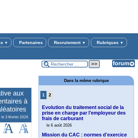
ns
Partenaires
Recrutement
Rubriques
▼
▼
▼
Dans la même rubrique
ative aux
1
2
entaires à
Evolution du traitement social de la
aléatoires
prise en charge par l'employeur des
e le
3 février 2026
frais de carburant
le 6 août 2026
Mission du CAC : normes d’exercice