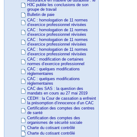
Assurance en matière de durabilité : le
H3C publie les conclusions de son
groupe de travail
Bulletin de paie
CAC : homologation de 11 normes
d’exercice professionnel révisées
CAC : homologation de 11 normes
d’exercice professionnel révisées
CAC : homologation de 11 normes
d’exercice professionnel révisées
CAC : homologation de 11 normes
d’exercice professionnel révisées
CAC : modification de certaines
normes d’exercice professionnel
CAC : quelques modifications
règlementaires
CAC : quelques modifications
règlementaires
CAC des SAS : la question des
mandats en cours au 27 mai 2019
CEDH : la Cour de cassation a enfreint
la présomption d’innocence d’un CAC
Certification des comptes des centres
de santé
Certification des comptes des
organismes de sécurité sociale
Charte du cotisant contrôlé
Charte du cotisant contrôlé