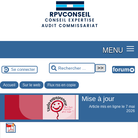
(adsbygoogle = window.adsbygoogle || []).push({});
MENU
Se connecter
Accueil
Sur le web
Flux rss en copie
Mise à jour
Article mis en ligne le
7 mai
2026