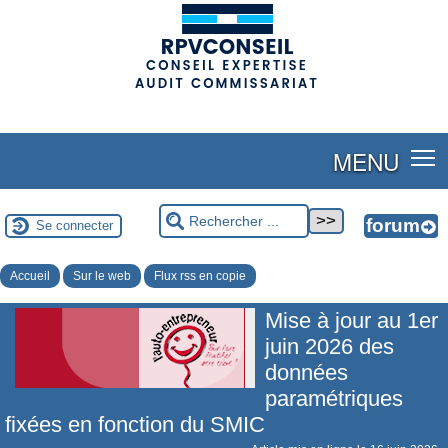
(adsbygoogle = window.adsbygoogle || []).push({});
MENU
Se connecter
Accueil
Sur le web
Flux rss en copie
Mise à jour au 1er
juin 2026 des
données
paramétriques
fixées en fonction du SMIC