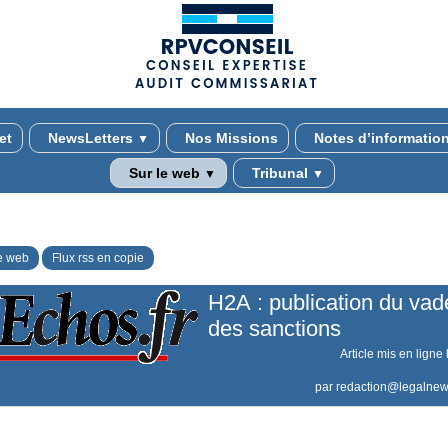
(adsbygoogle = window.adsbygoogle || []).push({});
et
NewsLetters
Nos Missions
Notes d’informatio
▼
Sur le web
Tribunal
▼
▼
e web
Flux rss en copie
H2A : publication du v
des sanctions
Article mis en ligne
par
redaction@legalnew