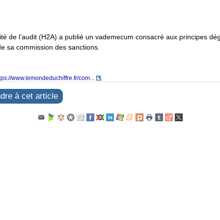
ité de l’audit (H2A) a publié un vademecum consacré aux principes dé
de sa commission des sanctions.
tps://www.lemondeduchiffre.fr/com...
re à cet article