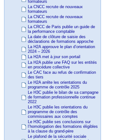
formateurs
La CNCC recrute de nouveaux
formateurs
La CNCC recrute de nouveaux
formateurs
La CRCC de Paris publie un guide de
la performance comptable
La date de clôture de saisie des
déclarations de formations approche
La H2A approuve le plan d’orientation
2024 – 2026
La H2A met à jour son portail
La H2A publie une FAQ sur les entités
en procédure collective
Le CAC face au refus de confirmation
des tiers
Le H2A arrête les orientations du
programme de contrôle 2025
Le H3C publie le bilan de sa campagne
de formation professionnelle continue
2022
Le H3C publie les orientations du
programme de contrôle des
commissaires aux comptes
Le H3C publie ses conclusions sur
l’homologation des formations éligibles
à la clause du grand-père
Le plafond de la sécurité sociale