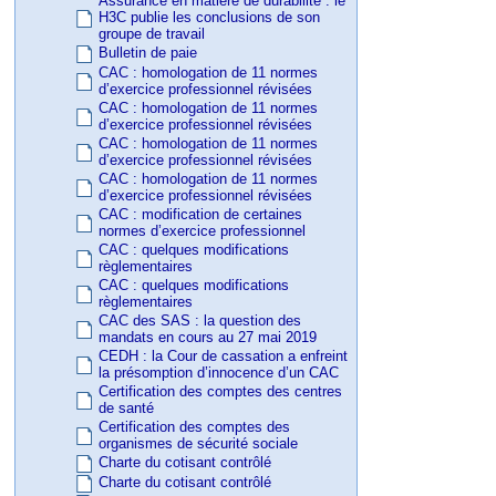
Assurance en matière de durabilité : le
H3C publie les conclusions de son
groupe de travail
Bulletin de paie
CAC : homologation de 11 normes
d’exercice professionnel révisées
CAC : homologation de 11 normes
d’exercice professionnel révisées
CAC : homologation de 11 normes
d’exercice professionnel révisées
CAC : homologation de 11 normes
d’exercice professionnel révisées
CAC : modification de certaines
normes d’exercice professionnel
CAC : quelques modifications
règlementaires
CAC : quelques modifications
règlementaires
CAC des SAS : la question des
mandats en cours au 27 mai 2019
CEDH : la Cour de cassation a enfreint
la présomption d’innocence d’un CAC
Certification des comptes des centres
de santé
Certification des comptes des
organismes de sécurité sociale
Charte du cotisant contrôlé
Charte du cotisant contrôlé