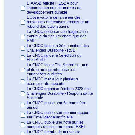
L’IAASB félicite l’IESBA pour
l’approbation de ses normes de
développement durable
L’Observatoire de la valeur des
moyennes entreprises enregistre un
rebond des valorisations
La CNCC dénonce une fragilisation
continue du tissu économique des
PME
La CNCC lance la 3ème édition des
Challenges Durabilité - RSE
La CNCC lance la 5e édition du
HackAudit
La CNCC lance The SmartList, une
plateforme qui référence les
entreprises auditées
La CNCC met à jour plusieurs
exemples de rapports
La CNCC organise l’édition 2023 des
Challenges Durabilité - Responsabilité
Sociétale
La CNCC publie son 6e baromètre
annuel
La CNCC publie son premier rapport
sur l’intelligence artificielle
La CNCC publie une note sur les
comptes annuels au format ESEF
La CNCC recrute de nouveaux