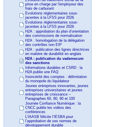
prise en charge par l'employeur des
frais de carburant
Evolutions réglementaires sous-
jacentes à la LFSS pour 2026
Evolutions réglementaires sous-
jacentes à la LFSS pour 2026
H2A : approbation du plan d’orientation
des commissions de normalisation
H2A : homologation de la délégation
des contrôles non EIP
H2A : publication des lignes directrices
en matière de durabilité en anglais
H2A : publication du vademecum
des sanctions
Informations durables et CSRD : la
H2A publie une FAQ
Insincérité des comptes : délimitation
du monopole du liquidateur
Jeunes entreprises innovantes, jeunes
entreprises universitaires et jeunes
entreprises de croissance –
Paragraphes 60, 80, 90 et 100
Journée Confiance Numérique : la
CNCC publie les vidéos des
conférences
L’IAASB félicite l’IESBA pour
l’approbation de ses normes de
développement durable