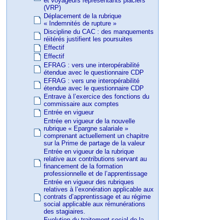
et voyageurs représentants placiers
(VRP)
Déplacement de la rubrique
« Indemnités de rupture »
Discipline du CAC : des manquements
réitérés justifient les poursuites
Effectif
Effectif
EFRAG : vers une interopérabilité
étendue avec le questionnaire CDP
EFRAG : vers une interopérabilité
étendue avec le questionnaire CDP
Entrave à l’exercice des fonctions du
commissaire aux comptes
Entrée en vigueur
Entrée en vigueur de la nouvelle
rubrique « Epargne salariale »
comprenant actuellement un chapitre
sur la Prime de partage de la valeur
Entrée en vigueur de la rubrique
relative aux contributions servant au
financement de la formation
professionnelle et de l’apprentissage
Entrée en vigueur des rubriques
relatives à l’exonération applicable aux
contrats d’apprentissage et au régime
social applicable aux rémunérations
des stagiaires.
Evolution du traitement social de la