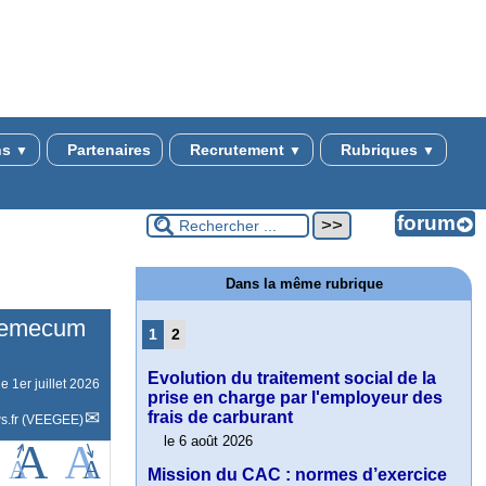
ns
Partenaires
Recrutement
Rubriques
▼
▼
▼
Dans la même rubrique
ademecum
1
2
Evolution du traitement social de la
 le
1er juillet 2026
prise en charge par l'employeur des
frais de carburant
s.fr (VEEGEE)
le 6 août 2026
Mission du CAC : normes d’exercice