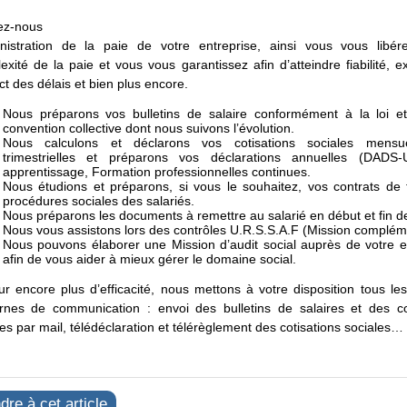
ez-nous
inistration de la paie de votre entreprise, ainsi vous vous libé
exité de la paie et vous vous garantissez afin d’atteindre fiabilité, ex
ct des délais et bien plus encore.
Nous préparons vos bulletins de salaire conformément à la loi e
convention collective dont nous suivons l’évolution.
Nous calculons et déclarons vos cotisations sociales mensu
trimestrielles et préparons vos déclarations annuelles (DADS-
apprentissage, Formation professionnelles continues.
Nous étudions et préparons, si vous le souhaitez, vos contrats de t
procédures sociales des salariés.
Nous préparons les documents à remettre au salarié en début et fin de
Nous vous assistons lors des contrôles U.R.S.S.A.F (Mission complém
Nous pouvons élaborer une Mission d’audit social auprès de votre e
afin de vous aider à mieux gérer le domaine social.
ur encore plus d’efficacité, nous mettons à votre disposition tous l
nes de communication : envoi des bulletins de salaires et des co
les par mail, télédéclaration et télérèglement des cotisations sociales…
re à cet article