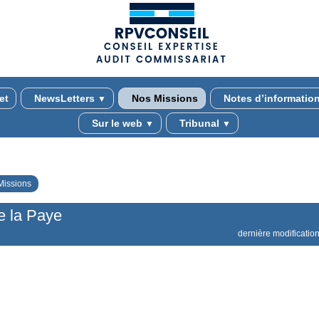
(adsbygoogle = window.adsbygoogle || []).push({});
et
NewsLetters
Nos Missions
Notes d’informatio
▼
Sur le web
Tribunal
▼
▼
Missions
e la Paye
dernière modification