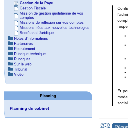
Gestion de la Paye
Confi
Gestion Fiscale
Mission de gestion quotidienne de vos
l’adm
comptes
compl
Missions de réflexion sur vos comptes
respe
Missions liées aux nouvelles technologies
Secrétariat Juridique
Notes d’informations
Partenaires
Recrutement
Rubrique technique
Rubriques
Sur le web
Tribunal
Vidéo
Et po
Planning
moder
socia
Planning du cabinet
Répond