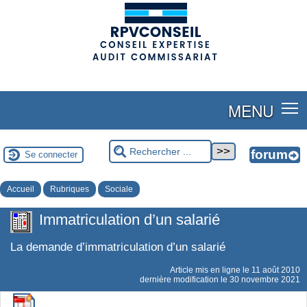
(adsbygoogle = window.adsbygoogle || []).push({});
MENU
Se connecter
Accueil
Rubriques
Sociale
Immatriculation d’un salarié
La demande d’immatriculation d’un salarié
Article mis en ligne le
11 août 2010
dernière modification le 30 novembre 2021