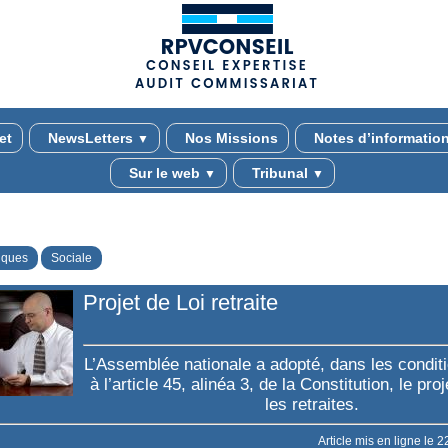
(adsbygoogle = window.adsbygoogle || []).push({});
et
NewsLetters
Nos Missions
Notes d’informatio
▼
Sur le web
Tribunal
▼
▼
iques
Sociale
Projet de Loi retraite
L’Assemblée nationale a adopté, dans les condit
à l’article 45, alinéa 3, de la Constitution, le proj
les retraites.
Article mis en ligne le
2