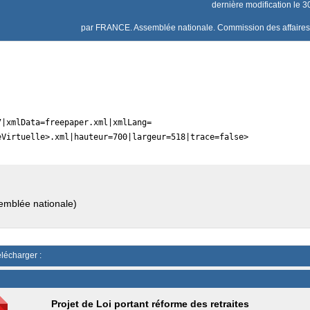
dernière modification le
par
FRANCE. Assemblée nationale. Commission des affaire
7|xmlData=freepaper.xml|xmlLang=
eVirtuelle>.xml|hauteur=700|largeur=518|trace=false>
emblée nationale)
élécharger :
Projet de Loi portant réforme des retraites