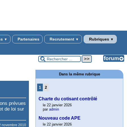
ns
Partenaires
Recrutement
Rubriques
▼
▼
▼
Dans la même rubrique
1
2
Charte du cotisant contrôlé
ions prévues
le 22 janvier 2026
et de loi sur
par
admin
Nouveau code APE
le 22 janvier 2026
2 novembre 2010