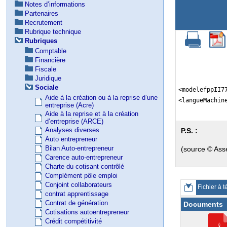
Notes d’informations
Partenaires
Recrutement
Rubrique technique
Rubriques
Comptable
Financière
Fiscale
Juridique
Sociale
<modelefppII7
Aide à la création ou à la reprise d’une
<langueMachin
entreprise (Acre)
Aide à la reprise et à la création
d’entreprise (ARCE)
Analyses diverses
P.S. :
Auto entrepreneur
Bilan Auto-entrepreneur
(source © Ass
Carence auto-entrepreneur
Charte du cotisant contrôlé
Complément pôle emploi
Conjoint collaborateurs
Fichier à t
contrat apprentissage
Contrat de génération
Documents
Cotisations autoentrepreneur
Crédit compétitivité