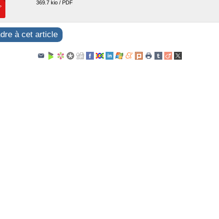
369.7 kio / PDF
re à cet article