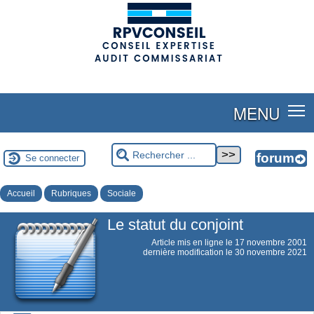
(adsbygoogle = window.adsbygoogle || []).push({});
MENU
Se connecter
Accueil
Rubriques
Sociale
Le statut du conjoint
Article mis en ligne le
17 novembre 2001
dernière modification le 30 novembre 2021