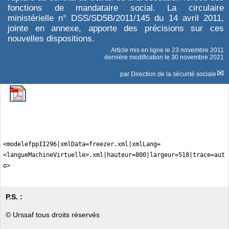
fonctions de mandataire social. La circulaire
ministérielle n° DSS/SD5B/2011/145 du 14 avril 2011,
jointe en annexe, apporte des précisions sur ces
nouvelles dispositions.
Article mis en ligne le
23 novembre 2011
dernière modification le 30 novembre 2021
par
Direction de la sécurité sociale
<modelefppII296|xmlData=freezer.xml|xmlLang=
<langueMachineVirtuelle>.xml|hauteur=800|largeur=518|trace=aut
o>
P.S. :
© Urssaf tous droits réservés