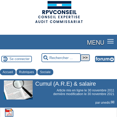
(adsbygoogle = window.adsbygoogle || []).push({});
MENU
Se connecter
Accueil
Rubriques
Sociale
Cumul (A.R.E) & salaire
Article mis en ligne le
30 novembre 2011
dernière modification le 30 novembre 2021
par
unedic