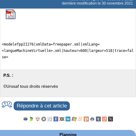
dernière modification le 30 novembre 2021
<modelefppII276|xmlData=freepaper.xml|xmlLang=
<langueMachineVirtuelle>.xml|hauteur=600|largeur=518|trace=fal
se>
P.S. :
©Urssaf tous droits réservés
Répondre à cet article
Planning