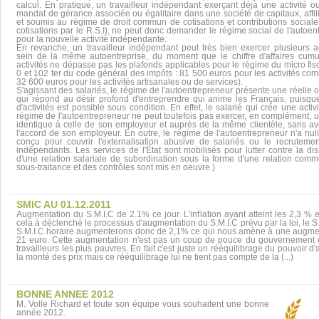
calcul. En pratique, un travailleur indépendant exerçant déjà une activité o
mandat de gérance associée ou égalitaire dans une société de capitaux, affili
et soumis au régime de droit commun de cotisations et contributions sociale
cotisations par le R.S.I), ne peut donc demander le régime social de l'autoen
pour la nouvelle activité indépendante.
En revanche, un travailleur indépendant peut très bien exercer plusieurs ac
sein de la même autoentreprise, du moment que le chiffre d'affaires cum
activités ne dépasse pas les plafonds applicables pour le régime du micro fisc
0 et 102 ter du code général des impôts : 81 500 euros pour les activités com
32 600 euros pour les activités artisanales ou de services).
S'agissant des salariés, le régime de l'autoentrepreneur présente une réelle 
qui répond au désir profond d'entreprendre qui anime les Français, puisqu
d'activités est possible sous condition. En effet, le salarié qui crée une activ
régime de l'autoentrepreneur ne peut toutefois pas exercer, en complément, un
identique à celle de son employeur et auprès de la même clientèle, sans av
l'accord de son employeur. En outre, le régime de l'autoentrepreneur n'a nul
conçu pour couvrir l'externalisation abusive de salariés ou le recruteme
indépendants. Les services de l'État sont mobilisés pour lutter contre la dis
d'une relation salariale de subordination sous la forme d'une relation comm
sous-traitance et des contrôles sont mis en oeuvre.)
SMIC AU 01.12.2011
Augmentation du S.M.I.C de 2.1% ce jour. L'inflation ayant atteint les 2,3 % 
cela à déclenché le processus d'augmentation du S.M.I.C prévu par la loi, le S.
S.M.I.C horaire augmenterons donc de 2,1% ce qui nous amène à une augme
21 euro. Cette augmentation n'est pas un coup de pouce du gouvernement 
travailleurs les plus pauvres. En fait c'est juste un rééquilibrage du pouvoir d
la monté des prix mais ce rééquilibrage lui ne tient pas compte de la (...)
BONNE ANNEE 2012
M. Volle Richard et toute son équipe vous souhaitent une bonne
année 2012.