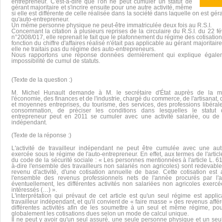
entrepreneur. C'est-à-dire que l'on ne peut cumuler un statut de
gérant majoritaire et s'incrire ensuite pour une autre activité, même
si elle est différente de celle réalisée dans la société dans laquelle on est géra
qu'auto-entrepreneur.
Un même personne physique ne peut-être immatriculée deux fois au R.S.I.
Concernant la citation à plusieurs reprises de la circulaire du R.S.I. du 22 f
n°2008/017, elle reprenait le fait que le plafonnement du régime des cotisation
fonction du chiffre d'affaires réalisé n'était pas applicable au gérant majoritaire
elle ne traitais pas du régime des auto-entrepreneurs.
Nous rapportons une réponse données dernièrement qui explique égalem
impossibilité de cumul de statuts.
(Texte de la question :)
M. Michel Hunault demande à M. le secrétaire d'État auprès de la mi
l'économie, des finances et de l'industrie, chargé du commerce, de l'artisanat, 
et moyennes entreprises, du tourisme, des services, des professions libérale
consommation, de préciser les conditions dans lesquelles le statut d
entrepreneur peut en 2011 se cumuler avec une activité salariée, ou de t
indépendant.
(Texte de la réponse :)
L'activité de travailleur indépendant ne peut être cumulée avec une autr
exercée sous le régime de l'auto-entrepreneur. En effet, aux termes de l'artic
du code de la sécurité sociale : « Les personnes mentionnées à l'article L. 61
à-dire l'ensemble des travailleurs non salariés non agricoles) sont redevable
revenu d'activité, d'une cotisation annuelle de base. Cette cotisation est 
l'ensemble des revenus professionnels nets de l'année procurés par l'ac
éventuellement, les différentes activités non salariées non agricoles exercé
intéressés (…) ».
L'interprétation qui prévaut de cet article est qu'un seul régime est appli
travailleur indépendant, et qu'il convient de « faire masse » des revenus affé
différentes activités afin de les soumettre à un seul et même régime, pou
globalement les cotisations dues selon un mode de calcul unique.
Il ne peut y avoir qu'un seul assuré, une seule personne physique et un se