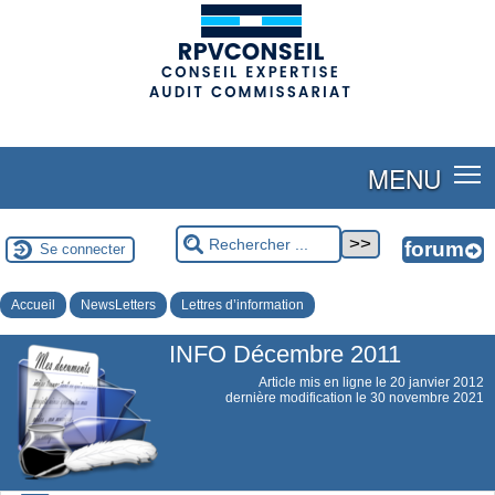
(adsbygoogle = window.adsbygoogle || []).push({});
MENU
Se connecter
Accueil
NewsLetters
Lettres d’information
INFO Décembre 2011
Article mis en ligne le
20 janvier 2012
dernière modification le 30 novembre 2021