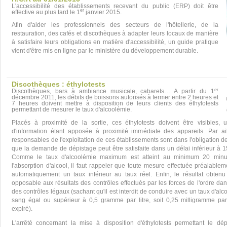
L'accessibilité des établissements recevant du public (ERP) doit être
er
effective au plus tard le 1
janvier 2015.
Afin d'aider les professionnels des secteurs de l'hôtellerie, de la
restauration, des cafés et discothèques à adapter leurs locaux de manière
à satisfaire leurs obligations en matière d'accessibilité, un guide pratique
vient d'être mis en ligne par le ministère du développement durable.
Discothèques : éthylotests
er
Discothèques, bars à ambiance musicale, cabarets… A partir du 1
décembre 2011, les débits de boissons autorisés à fermer entre 2 heures et
7 heures doivent mettre à disposition de leurs clients des éthylotests
permettant de mesurer le taux d'alcoolémie.
Placés à proximité de la sortie, ces éthylotests doivent être visibles, 
d'information étant apposée à proximité immédiate des appareils. Par ail
responsables de l'exploitation de ces établissements sont dans l'obligation d
que la demande de dépistage peut être satisfaite dans un délai inférieur à 1
Comme le taux d'alcoolémie maximum est atteint au minimum 20 minu
l'absorption d'alcool, il faut rappeler que toute mesure effectuée préalable
automatiquement un taux inférieur au taux réel. Enfin, le résultat obtenu
opposable aux résultats des contrôles effectués par les forces de l'ordre dan
des contrôles légaux (sachant qu'il est interdit de conduire avec un taux d'alc
sang égal ou supérieur à 0,5 gramme par litre, soit 0,25 milligramme par l
expiré).
L'arrêté concernant la mise à disposition d'éthylotests permettant le dé