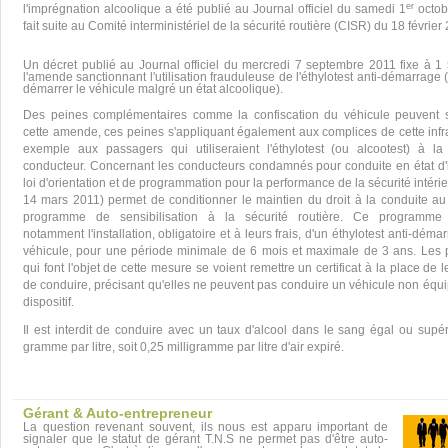
er
l'imprégnation alcoolique a été publié au Journal officiel du samedi 1
octobr
fait suite au Comité interministériel de la sécurité routière (CISR) du 18 février
Un décret publié au Journal officiel du mercredi 7 septembre 2011 fixe à 1
l'amende sanctionnant l'utilisation frauduleuse de l'éthylotest anti-démarrage
démarrer le véhicule malgré un état alcoolique).
Des peines complémentaires comme la confiscation du véhicule peuvent s
cette amende, ces peines s'appliquant également aux complices de cette infra
exemple aux passagers qui utiliseraient l'éthylotest (ou alcootest) à l
conducteur. Concernant les conducteurs condamnés pour conduite en état d'i
loi d'orientation et de programmation pour la performance de la sécurité intérie
14 mars 2011) permet de conditionner le maintien du droit à la conduite au 
programme de sensibilisation à la sécurité routière. Ce programme
notamment l'installation, obligatoire et à leurs frais, d'un éthylotest anti-démar
véhicule, pour une période minimale de 6 mois et maximale de 3 ans. Les
qui font l'objet de cette mesure se voient remettre un certificat à la place de 
de conduire, précisant qu'elles ne peuvent pas conduire un véhicule non équip
dispositif.
Il est interdit de conduire avec un taux d'alcool dans le sang égal ou supér
gramme par litre, soit 0,25 milligramme par litre d'air expiré.
Gérant & Auto-entrepreneur
La question revenant souvent, ils nous est apparu important de
signaler que le statut de gérant T.N.S ne permet pas d'être auto-