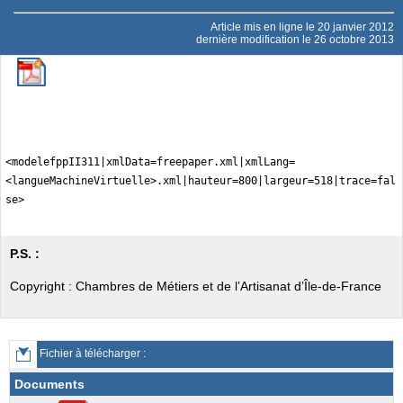
Article mis en ligne le
20 janvier 2012
dernière modification le 26 octobre 2013
<modelefppII311|xmlData=freepaper.xml|xmlLang=
<langueMachineVirtuelle>.xml|hauteur=800|largeur=518|trace=fal
se>
P.S. :
Copyright : Chambres de Métiers et de l’Artisanat d’Île-de-France
Fichier à télécharger :
Documents