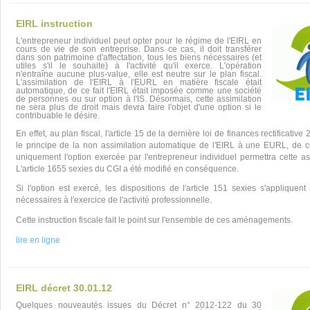
EIRL instruction
L'entrepreneur individuel peut opter pour le régime de l'EIRL en
cours de vie de son entreprise. Dans ce cas, il doit transférer
dans son patrimoine d'affectation, tous les biens nécessaires (et
utiles s'il le souhaite) à l'activité qu'il exerce. L'opération
n'entraîne aucune plus-value, elle est neutre sur le plan fiscal.
L'assimilation de l'EIRL à l'EURL en matière fiscale était
automatique, de ce fait l'EIRL était imposée comme une société
de personnes ou sur option à l'IS. Désormais, cette assimilation
ne sera plus de droit mais devra faire l'objet d'une option si le
contribuable le désire.
En effet, au plan fiscal, l'article 15 de la dernière loi de finances rectificative
le principe de la non assimilation automatique de l'EIRL à une EURL, de ce 
uniquement l'option exercée par l'entrepreneur individuel permettra cette ass
L'article 1655 sexies du CGI a été modifié en conséquence.
Si l'option est exercé, les dispositions de l'article 151 sexies s'appliquent
nécessaires à l'exercice de l'activité professionnelle.
Cette instruction fiscale fait le point sur l'ensemble de ces aménagements.
lire en ligne
EIRL décret 30.01.12
Quelques nouveautés issues du Décret n° 2012-122 du 30