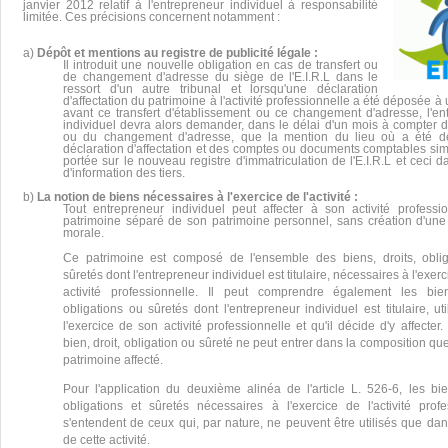
janvier 2012 relatif à l'entrepreneur individuel à responsabilité
limitée. Ces précisions concernent notamment :
a)
Dépôt et mentions au registre de publicité légale :
Il introduit une nouvelle obligation en cas de transfert ou
de changement d'adresse du siège de l'E.I.R.L dans le
ressort d'un autre tribunal et lorsqu'une déclaration
d'affectation du patrimoine à l'activité professionnelle a été déposée à 
avant ce transfert d'établissement ou ce changement d'adresse, l'en
individuel devra alors demander, dans le délai d'un mois à compter du
ou du changement d'adresse, que la mention du lieu où a été d
déclaration d'affectation et des comptes ou documents comptables simpl
portée sur le nouveau registre d'immatriculation de l'E.I.R.L et ceci 
d'information des tiers.
b)
La notion de biens nécessaires à l'exercice de l'activité :
Tout entrepreneur individuel peut affecter à son activité professi
patrimoine séparé de son patrimoine personnel, sans création d'un
morale.
Ce patrimoine est composé de l'ensemble des biens, droits, obli
sûretés dont l'entrepreneur individuel est titulaire, nécessaires à l'exer
activité professionnelle. Il peut comprendre également les bien
obligations ou sûretés dont l'entrepreneur individuel est titulaire, ut
l'exercice de son activité professionnelle et qu'il décide d'y affecte
bien, droit, obligation ou sûreté ne peut entrer dans la composition qu
patrimoine affecté.
Pour l'application du deuxième alinéa de l'article L. 526-6, les bien
obligations et sûretés nécessaires à l'exercice de l'activité profe
s'entendent de ceux qui, par nature, ne peuvent être utilisés que dan
de cette activité.