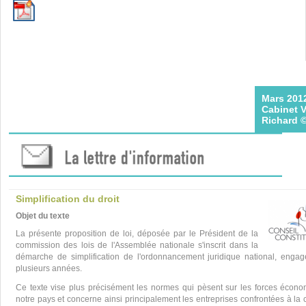
Mars 2012
Cabinet V
Richard 
Simplification du droit
Objet du texte
La présente proposition de loi, déposée par le Président de la
commission des lois de l'Assemblée nationale s'inscrit dans la
démarche de simplification de l'ordonnancement juridique national, enga
plusieurs années.
Ce texte vise plus précisément les normes qui pèsent sur les forces écon
notre pays et concerne ainsi principalement les entreprises confrontées à la 