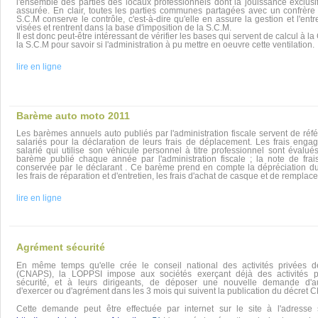
l'ensemble des parties des locaux professionnels dont la jouissance exclusif
assurée. En clair, toutes les parties communes partagées avec un confrère 
S.C.M conserve le contrôle, c'est-à-dire qu'elle en assure la gestion et l'entr
visées et rentrent dans la base d'imposition de la S.C.M.
Il est donc peut-être intéressant de vérifier les bases qui servent de calcul à la
la S.C.M pour savoir si l'administration à pu mettre en oeuvre cette ventilation.
lire en ligne
Barème auto moto 2011
Les barèmes annuels auto publiés par l'administration fiscale servent de réf
salariés pour la déclaration de leurs frais de déplacement. Les frais enga
salarié qui utilise son véhicule personnel à titre professionnel sont évalué
barème publié chaque année par l'administration fiscale ; la note de frais
conservée par le déclarant . Ce barème prend en compte la dépréciation du
les frais de réparation et d'entretien, les frais d'achat de casque et de remplace
lire en ligne
Agrément sécurité
En même temps qu'elle crée le conseil national des activités privées d
(CNAPS), la LOPPSI impose aux sociétés exerçant déjà des activités p
sécurité, et à leurs dirigeants, de déposer une nouvelle demande d'au
d'exercer ou d'agrément dans les 3 mois qui suivent la publication du décret
Cette demande peut être effectuée par internet sur le site à l'adresse 