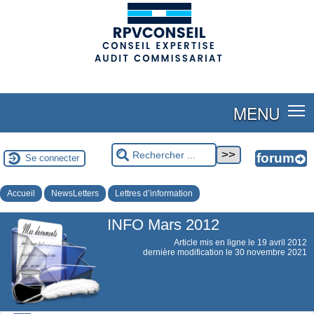
(adsbygoogle = window.adsbygoogle || []).push({});
MENU
Se connecter
Accueil
NewsLetters
Lettres d’information
INFO Mars 2012
Article mis en ligne le
19 avril 2012
dernière modification le 30 novembre 2021