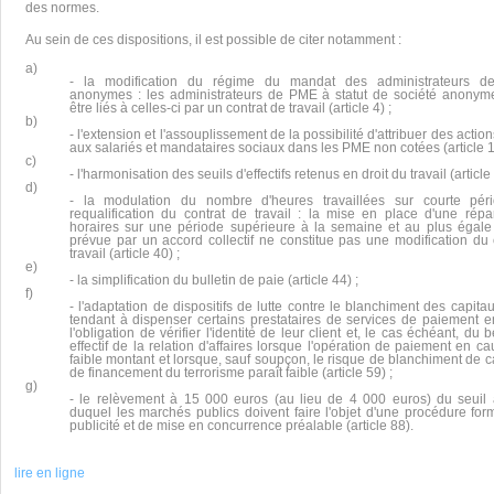
des normes.
Au sein de ces dispositions, il est possible de citer notamment :
a)
- la modification du régime du mandat des administrateurs de
anonymes : les administrateurs de PME à statut de société anonym
être liés à celles-ci par un contrat de travail (article 4) ;
b)
- l'extension et l'assouplissement de la possibilité d'attribuer des action
aux salariés et mandataires sociaux dans les PME non cotées (article 1
c)
- l'harmonisation des seuils d'effectifs retenus en droit du travail (article 
d)
- la modulation du nombre d'heures travaillées sur courte pér
requalification du contrat de travail : la mise en place d'une répar
horaires sur une période supérieure à la semaine et au plus égale
prévue par un accord collectif ne constitue pas une modification du 
travail (article 40) ;
e)
- la simplification du bulletin de paie (article 44) ;
f)
- l'adaptation de dispositifs de lutte contre le blanchiment des capit
tendant à dispenser certains prestataires de services de paiement e
l'obligation de vérifier l'identité de leur client et, le cas échéant, du b
effectif de la relation d'affaires lorsque l'opération de paiement en c
faible montant et lorsque, sauf soupçon, le risque de blanchiment de c
de financement du terrorisme paraît faible (article 59) ;
g)
- le relèvement à 15 000 euros (au lieu de 4 000 euros) du seuil
duquel les marchés publics doivent faire l'objet d'une procédure for
publicité et de mise en concurrence préalable (article 88).
lire en ligne