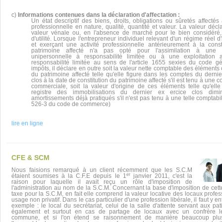
c)
Informations contenues dans la déclaration d'affectation :
Un état descriptif des biens, droits, obligations ou sûretés affectés à
professionnelle en nature, qualité, quantité et valeur. La valeur décl
valeur vénale ou, en l'absence de marché pour le bien considéré,
d'utilité. Lorsque l'entrepreneur individuel relevant d'un régime réel d
et exerçant une activité professionnelle antérieurement à la const
patrimoine affecté n'a pas opté pour l'assimilation à une e
unipersonnelle à responsabilité limitée ou à une exploitation a
responsabilité limitée au sens de l'article 1655 sexies du code g
impôts, il déclare en outre soit la valeur nette comptable des éléments c
du patrimoine affecté telle qu'elle figure dans les comptes du dernie
clos à la date de constitution du patrimoine affecté s'il est tenu à une c
commerciale, soit la valeur d'origine de ces éléments telle qu'elle
registre des immobilisations du dernier ex ercice clos dim
amortissements déjà pratiqués s'il n'est pas tenu à une telle comptabili
526-3 du code de commerce)
lire en ligne
CFE & SCM
Nous faisions remarqué à un client récemment que les S.C.M
er
étaient soumises à la C.F.E depuis le 1
janvier 2011, c'est la
raison pour laquelle il avait reçu un rôle d'imposition de
l'administration au nom de la S.C.M. Concernant la base d'imposition de cett
taxe pour la S.C.M, en fait elle comprend la valeur locative des locaux profe
usage non privatif. Dans le cas particulier d'une profession libérale, il faut y e
exemple : le local du secrétariat, celui de la salle d'attente servant aux pa
également et surtout en cas de partage de locaux avec un confrère le
commune, et si l'on étend se raisonnement de manière beaucoup plu