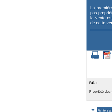
La premièr
pas proprié
la vente es
de cette ve
P.S. :
Propriété des 
Fichiers à 