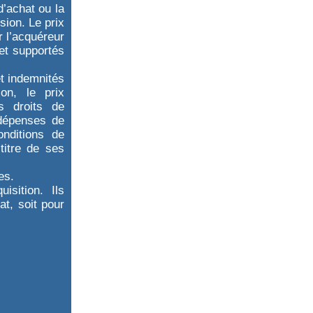
d’achat ou la
sion. Le prix
 l’acquéreur
 et supportés
et indemnités
on, le prix
s droits de
 dépenses de
onditions de
titre de ses
es.
isition. Ils
at, soit pour