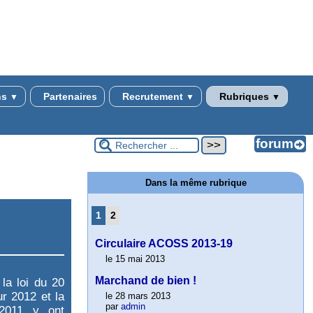
ns
Partenaires
Recrutement
Rubriques
▼
▼
▼
Dans la même rubrique
1
2
Circulaire ACOSS 2013-19
le 15 mai 2013
Marchand de bien !
 la loi du 20
r 2012 et la
le 28 mars 2013
par
admin
 2011 y ont