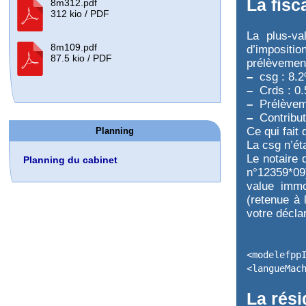
La fisc
8m312.pdf
312 kio / PDF
La plus-va
8m109.pdf
d’impositio
87.5 kio / PDF
prélèvement
–
csg : 8.
–
Crds : 0
–
Prélèveme
–
Contributi
Ce qui fait 
Planning
La csg n’ét
Le notaire 
Planning du cabinet
n°12359*09)
value immo
(retenue à
votre décla
<modelefpp
<langueMac
La rési