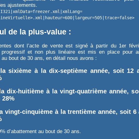
des ajustements.
II321|xmlData=freezer.xml|xmlLang=
hineVirtuelle>.xml|hauteur=600|largeur=505|trace=false>
ul de la plus-value :
entes dont l’acte de vente est signé à partir du 1er févr
 progressif et non plus linéaire est mis en place pour a
 au bout de 30 ans, en détail nous avons :
la sixième à la dix-septième année, soit 12 
%
la dix-huitième à la vingt-quatrième année, so
c 28%
a vingt-cinquième à la trentième année, soit 6
%
0% d’abattement au bout de 30 ans.