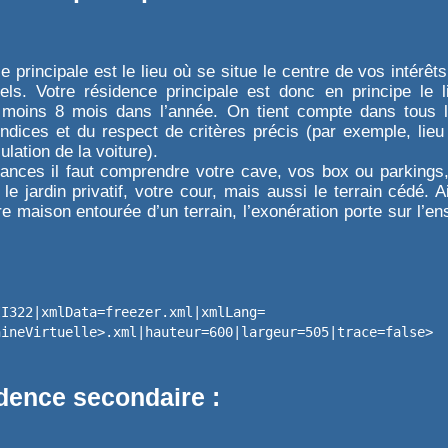
e principale est le lieu où se situe le centre de vos intérêts
nels. Votre résidence principale est donc en principe le 
 moins 8 mois dans l’année. On tient compte dans tous 
indices et du respect de critères précis (par exemple, lieu
lation de la voiture).
ances il faut comprendre votre cave, vos box ou parkings
 le jardin privatif, votre cour, mais aussi le terrain cédé. A
e maison entourée d’un terrain, l’exonération porte sur l’e
II322|xmlData=freezer.xml|xmlLang=
hineVirtuelle>.xml|hauteur=600|largeur=505|trace=false>
dence secondaire :