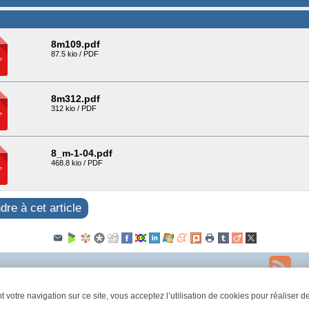
8m109.pdf
87.5 kio / PDF
8m312.pdf
312 kio / PDF
8_m-1-04.pdf
468.8 kio / PDF
re à cet article
Plan du site
Contact
Espace privé
squelette
-2026 © cabinet rpv conseil - Tous droits réservés
 votre navigation sur ce site, vous acceptez l’utilisation de cookies pour réaliser de