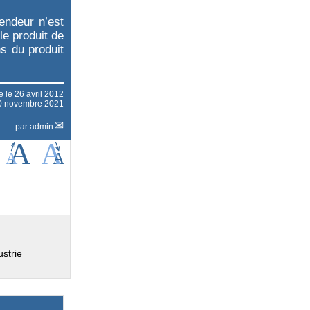
endeur n’est
le produit de
ns du produit
ne le
26 avril 2012
 30 novembre 2021
par
admin
strie