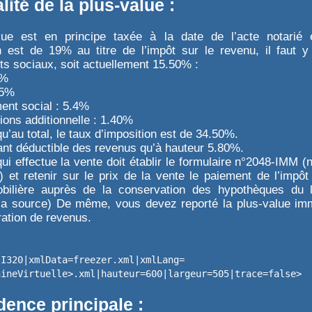
alité de la plus-value :
lue est en principe taxée à la date de l’acte notarié
n est de 19% au titre de l’impôt sur le revenu, il faut y 
s sociaux, soit actuellement 15.50% :
2%
.5%
nt social : 5.4%
ons additionnelle : 1.40%
qu’au total, le taux d’imposition est de 34.50%.
ant déductible des revenus qu’à hauteur 5.80%.
qui effectue la vente doit établir le formulaire n°2048-IMM 
 et retenir sur le prix de la vente le paiement de l’impôt
bilière auprès de la conservation des hypothèques du 
 la source) De même, vous devez reporté la plus-value imm
ration de revenus.
II320|xmlData=freezer.xml|xmlLang=
hineVirtuelle>.xml|hauteur=600|largeur=505|trace=false>
dence principale :