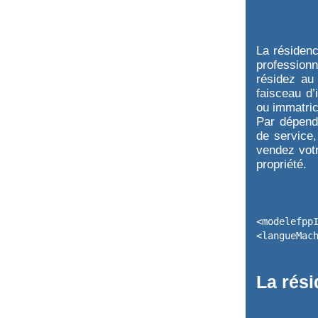
La résidenc
profession
résidez au
faisceau d’
ou immatricu
Par dépend
de service,
vendez votr
propriété.
<modelefpp
<langueMac
La rési