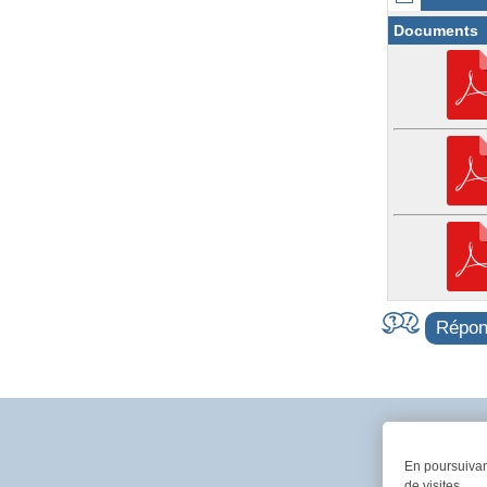
Documents
Répond
En poursuivant
de visites.