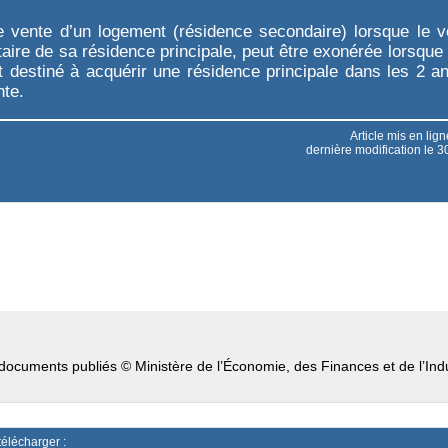
e vente d’un logement (résidence secondaire) lorsque le v
taire de sa résidence principale, peut être exonérée lorsque 
t destiné à acquérir une résidence principale dans les 2 a
nte.
Article mis en lig
dernière modification le
documents publiés © Ministère de l’Économie, des Finances et de l’Indu
télécharger :