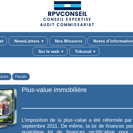
(adsbygoogle = window.adsbygoogle || []).push({});
et
NewsLetters
Nos Missions
Notes d’informatio
▼
Sur le web
Tribunal
▼
▼
iques
Fiscale
Plus-value immobilière
L’imposition de la plus-value a été réformée par
septembre 2011. De même, la loi de finances pou
quatrième loi de finances rectificative pour