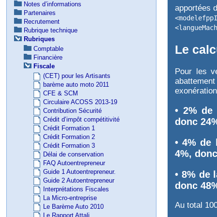
Notes d’informations
apportées 
Partenaires
<modelefpp
Recrutement
<langueMac
Rubrique technique
Rubriques
Le calc
Comptable
Financière
Fiscale
Pour les v
(CET) pour les Artisants
abattement
barème auto moto 2011
exonération
CFE & SCM
Circulaire ACOSS 2013-19
• 2% de 
Contribution Sécurité
Crédit d’impôt compétitivité
donc 24
Crédit Formation 1
Crédit Formation 2
• 4% de 
Crédit Formation 3
4%, don
Délai de conservation
FAQ Autoentrepreneur
Guide 1 Autoentrepreneur.
• 8% de l
Guide 2 Autoentrepreneur
donc 48
Interprétations Fiscales
La Micro-entreprise
Au total 10
Le Barème Auto 2010
Le Rapport Attali