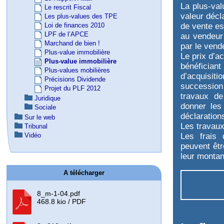
La plus-valu
Le rescrit Fiscal
valeur décl
Les plus-values des TPE
de vente es
Loi de finances 2010
LPF de l’APCE
au vendeur 
Marchand de bien !
par le vend
Plus-value immobilière
Le prix d’a
Plus-value immobilière
bénéficia
Plus-values mobilières
d’acquisit
Précisions Dividende
succession
Projet du PLF 2012
travaux de
Juridique
donner les 
Sociale
déclaration
Sur le web
Les travaux
Tribunal
Les frais 
Vidéo
peuvent êtr
leur montant
A télécharger
8_m-1-04.pdf
468.8 kio / PDF