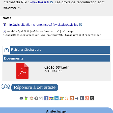
internet du RSI :
www.le-rsi.fr
. Les droits de reproduction sont
réservés ».
Notes
[
1
]
http://avis-situation-sirene.insee.fr/avisitu/jsp/avis.jsp
[
2
]
<modelefppII323|xmlData=freezer.xml|xmlLang=
<langueMachineVirtuelle>.xml|hauteur=400|largeur=510|trace=false>
Fichier à télécharger :
Documents
c2010-034.pdf
224.9 kio / PDF
Répondre à cet article
A télécharger