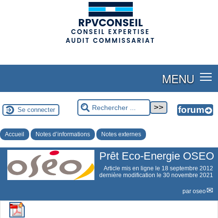
(adsbygoogle = window.adsbygoogle || []).push({});
MENU
Se connecter
Accueil
Notes d’informations
Notes externes
Prêt Eco-Energie OSEO
Article mis en ligne le
18 septembre 2012
dernière modification le 30 novembre 2021
par
oseo