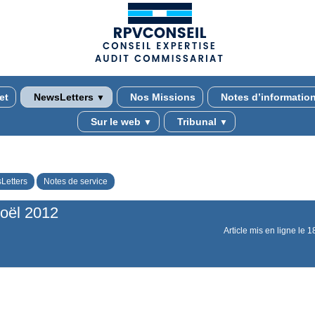
(adsbygoogle = window.adsbygoogle || []).push({});
et
NewsLetters
Nos Missions
Notes d’informatio
▼
Sur le web
Tribunal
▼
▼
Letters
Notes de service
oël 2012
Article mis en ligne le
1