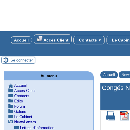
Accueil
Accès Client
Contacts
Le Cabin
▼
Se connecter
Accueil
News
Au menu
Accueil
Congés N
Accès Client
Contacts
Edito
Forum
Galerie
Le Cabinet
NewsLetters
Lettres d’information