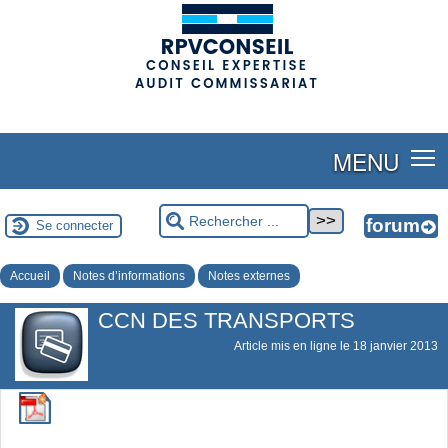
(adsbygoogle = window.adsbygoogle || []).push({});
MENU
Se connecter
Accueil
Notes d’informations
Notes externes
CCN DES TRANSPORTS
Article mis en ligne le
18 janvier 2013