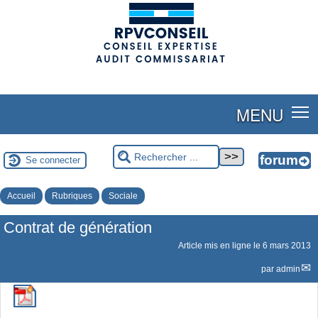
(adsbygoogle = window.adsbygoogle || []).push({});
MENU
Se connecter
Accueil
Rubriques
Sociale
Contrat de génération
Article mis en ligne le
6 mars 2013
par
admin