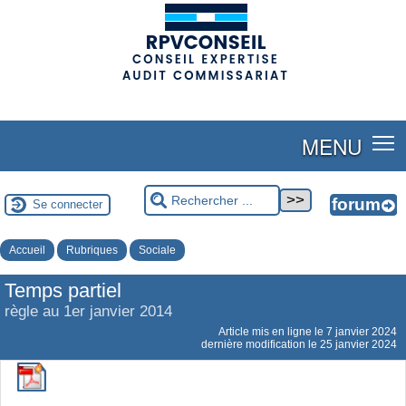
(adsbygoogle = window.adsbygoogle || []).push({});
MENU
Se connecter
Accueil
Rubriques
Sociale
Temps partiel
règle au 1er janvier 2014
Article mis en ligne le
7 janvier 2024
dernière modification le 25 janvier 2024