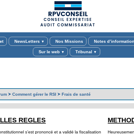
(adsbygoogle = window.adsbygoogle || []).push({});
et
NewsLetters
Nos Missions
Notes d’informatio
▼
Sur le web
Tribunal
▼
▼
rum
Comment gérer le RSI
Frais de santé
LLES REGLES
METHO
nstitutionnel s’est prononcé et a validé la fiscalisation
Heureusement,