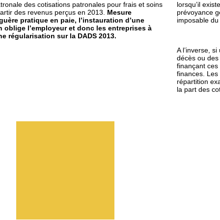
atronale des cotisations patronales pour frais et soins
lorsqu’il exis
artir des revenus perçus en 2013.
Mesure
prévoyance gé
 guère pratique en paie,
l’instauration d’une
imposable du 
on oblige l’employeur et donc les entreprises à
ne régularisation sur la DADS 2013.
A l’inverse, s
décès ou des 
finançant ces 
finances. Les
répartition ex
la part des c