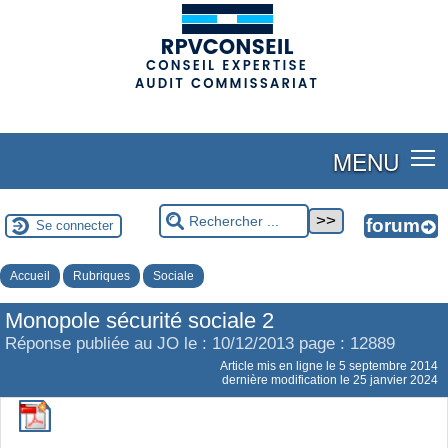
(adsbygoogle = window.adsbygoogle || []).push({});
MENU
Se connecter
Accueil
Rubriques
Sociale
Monopole sécurité sociale 2
Réponse publiée au JO le : 10/12/2013 page : 12889
Article mis en ligne le
5 septembre 2014
dernière modification le 25 janvier 2024