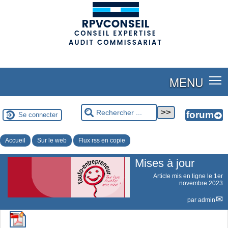
(adsbygoogle = window.adsbygoogle || []).push({});
MENU
Se connecter
Accueil
Sur le web
Flux rss en copie
Mises à jour
Article mis en ligne le
1er
novembre 2023
par
admin