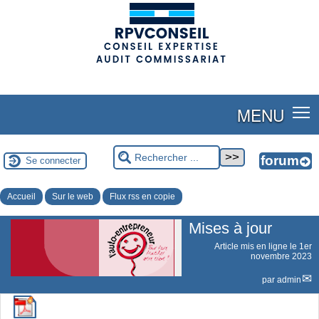
(adsbygoogle = window.adsbygoogle || []).push({});
MENU
Se connecter
Accueil
Sur le web
Flux rss en copie
Mises à jour
Article mis en ligne le
1er
novembre 2023
par
admin