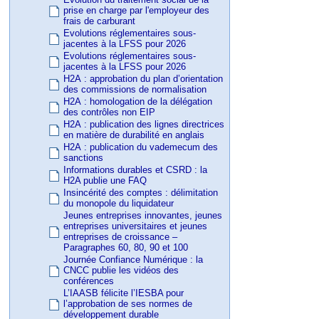
prise en charge par l'employeur des
frais de carburant
Evolutions réglementaires sous-
jacentes à la LFSS pour 2026
Evolutions réglementaires sous-
jacentes à la LFSS pour 2026
H2A : approbation du plan d’orientation
des commissions de normalisation
H2A : homologation de la délégation
des contrôles non EIP
H2A : publication des lignes directrices
en matière de durabilité en anglais
H2A : publication du vademecum des
sanctions
Informations durables et CSRD : la
H2A publie une FAQ
Insincérité des comptes : délimitation
du monopole du liquidateur
Jeunes entreprises innovantes, jeunes
entreprises universitaires et jeunes
entreprises de croissance –
Paragraphes 60, 80, 90 et 100
Journée Confiance Numérique : la
CNCC publie les vidéos des
conférences
L’IAASB félicite l’IESBA pour
l’approbation de ses normes de
développement durable