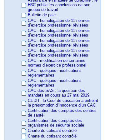
Assurance en matière de durabilité : le
H3C publie les conclusions de son
groupe de travail
Bulletin de paie
CAC : homologation de 11 normes
d’exercice professionnel révisées
CAC : homologation de 11 normes
d’exercice professionnel révisées
CAC : homologation de 11 normes
d’exercice professionnel révisées
CAC : homologation de 11 normes
d’exercice professionnel révisées
CAC : modification de certaines
normes d’exercice professionnel
CAC : quelques modifications
règlementaires
CAC : quelques modifications
règlementaires
CAC des SAS : la question des
mandats en cours au 27 mai 2019
CEDH : la Cour de cassation a enfreint
la présomption d’innocence d’un CAC
Certification des comptes des centres
de santé
Certification des comptes des
organismes de sécurité sociale
Charte du cotisant contrôlé
Charte du cotisant contrôlé