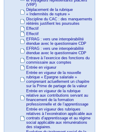
et voyageurs représentants placiers
(VRP)
Déplacement de la rubrique
« Indemnités de rupture »
Discipline du CAC : des manquements
réitérés justifient les poursuites
Effectif
Effectif
EFRAG : vers une interopérabilité
étendue avec le questionnaire CDP
EFRAG : vers une interopérabilité
étendue avec le questionnaire CDP
Entrave à l’exercice des fonctions du
commissaire aux comptes
Entrée en vigueur
Entrée en vigueur de la nouvelle
rubrique « Epargne salariale »
comprenant actuellement un chapitre
sur la Prime de partage de la valeur
Entrée en vigueur de la rubrique
relative aux contributions servant au
financement de la formation
professionnelle et de l’apprentissage
Entrée en vigueur des rubriques
relatives à l’exonération applicable aux
contrats d’apprentissage et au régime
social applicable aux rémunérations
des stagiaires.
Evolution du traitement social de la