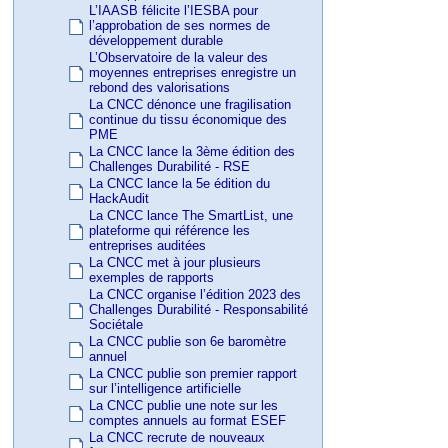
L’IAASB félicite l’IESBA pour
l’approbation de ses normes de
développement durable
L’Observatoire de la valeur des
moyennes entreprises enregistre un
rebond des valorisations
La CNCC dénonce une fragilisation
continue du tissu économique des
PME
La CNCC lance la 3ème édition des
Challenges Durabilité - RSE
La CNCC lance la 5e édition du
HackAudit
La CNCC lance The SmartList, une
plateforme qui référence les
entreprises auditées
La CNCC met à jour plusieurs
exemples de rapports
La CNCC organise l’édition 2023 des
Challenges Durabilité - Responsabilité
Sociétale
La CNCC publie son 6e baromètre
annuel
La CNCC publie son premier rapport
sur l’intelligence artificielle
La CNCC publie une note sur les
comptes annuels au format ESEF
La CNCC recrute de nouveaux