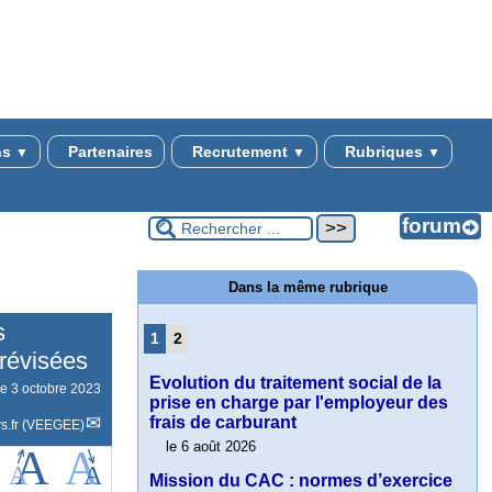
ns
Partenaires
Recrutement
Rubriques
▼
▼
▼
Dans la même rubrique
s
1
2
 révisées
Evolution du traitement social de la
le
3 octobre 2023
prise en charge par l'employeur des
frais de carburant
s.fr (VEEGEE)
le 6 août 2026
Mission du CAC : normes d’exercice