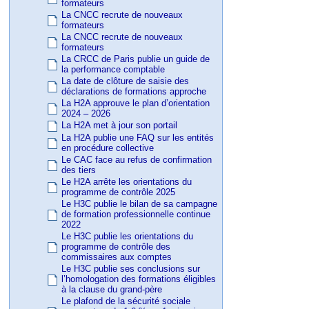
formateurs
La CNCC recrute de nouveaux
formateurs
La CNCC recrute de nouveaux
formateurs
La CRCC de Paris publie un guide de
la performance comptable
La date de clôture de saisie des
déclarations de formations approche
La H2A approuve le plan d’orientation
2024 – 2026
La H2A met à jour son portail
La H2A publie une FAQ sur les entités
en procédure collective
Le CAC face au refus de confirmation
des tiers
Le H2A arrête les orientations du
programme de contrôle 2025
Le H3C publie le bilan de sa campagne
de formation professionnelle continue
2022
Le H3C publie les orientations du
programme de contrôle des
commissaires aux comptes
Le H3C publie ses conclusions sur
l’homologation des formations éligibles
à la clause du grand-père
Le plafond de la sécurité sociale