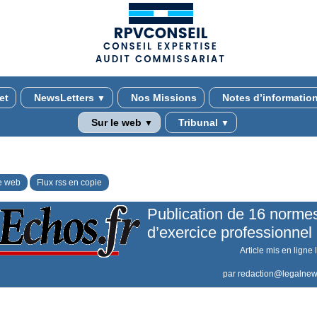
(adsbygoogle = window.adsbygoogle || []).push({});
et
NewsLetters
Nos Missions
Notes d’informatio
▼
Sur le web
Tribunal
▼
▼
e web
Flux rss en copie
Publication de 16 norme
d’exercice professionnel
Article mis en ligne 
par
redaction@legalnew