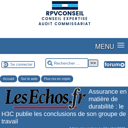
(adsbygoogle = window.adsbygoogle || []).push({});
MENU
Se connecter
Accueil
Sur le web
Flux rss en copie
Assurance en
matière de
durabilité : le
H3C publie les conclusions de son groupe de
travail