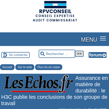
(adsbygoogle = window.adsbygoogle || []).push({});
MENU
Se connecter
Accueil
Sur le web
Flux rss en copie
Assurance en
matière de
durabilité : le
H3C publie les conclusions de son groupe de
travail