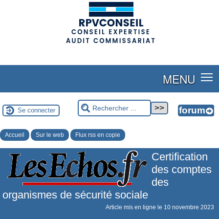
(adsbygoogle = window.adsbygoogle || []).push({});
MENU
Se connecter
Accueil
Sur le web
Flux rss en copie
Certification
des comptes
des
organismes de sécurité sociale
Article mis en ligne le
10 novembre 2023