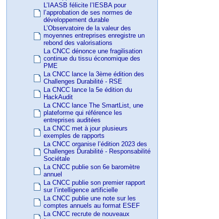
L’IAASB félicite l’IESBA pour
l’approbation de ses normes de
développement durable
L’Observatoire de la valeur des
moyennes entreprises enregistre un
rebond des valorisations
La CNCC dénonce une fragilisation
continue du tissu économique des
PME
La CNCC lance la 3ème édition des
Challenges Durabilité - RSE
La CNCC lance la 5e édition du
HackAudit
La CNCC lance The SmartList, une
plateforme qui référence les
entreprises auditées
La CNCC met à jour plusieurs
exemples de rapports
La CNCC organise l’édition 2023 des
Challenges Durabilité - Responsabilité
Sociétale
La CNCC publie son 6e baromètre
annuel
La CNCC publie son premier rapport
sur l’intelligence artificielle
La CNCC publie une note sur les
comptes annuels au format ESEF
La CNCC recrute de nouveaux