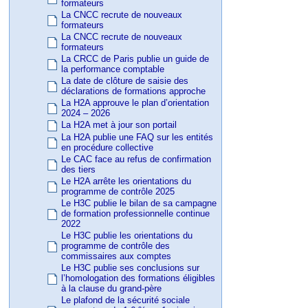
formateurs
La CNCC recrute de nouveaux
formateurs
La CNCC recrute de nouveaux
formateurs
La CRCC de Paris publie un guide de
la performance comptable
La date de clôture de saisie des
déclarations de formations approche
La H2A approuve le plan d’orientation
2024 – 2026
La H2A met à jour son portail
La H2A publie une FAQ sur les entités
en procédure collective
Le CAC face au refus de confirmation
des tiers
Le H2A arrête les orientations du
programme de contrôle 2025
Le H3C publie le bilan de sa campagne
de formation professionnelle continue
2022
Le H3C publie les orientations du
programme de contrôle des
commissaires aux comptes
Le H3C publie ses conclusions sur
l’homologation des formations éligibles
à la clause du grand-père
Le plafond de la sécurité sociale