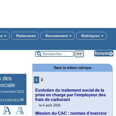
ns
Partenaires
Recrutement
Rubriques
▼
▼
▼
Dans la même rubrique
s des
1
2
ociale
Evolution du traitement social de la
0 novembre 2023
prise en charge par l'employeur des
frais de carburant
s.fr (VEEGEE)
le 6 août 2026
Mission du CAC : normes d’exercice