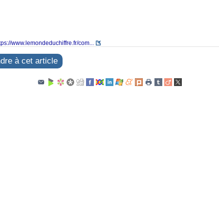
tps://www.lemondeduchiffre.fr/com...
re à cet article