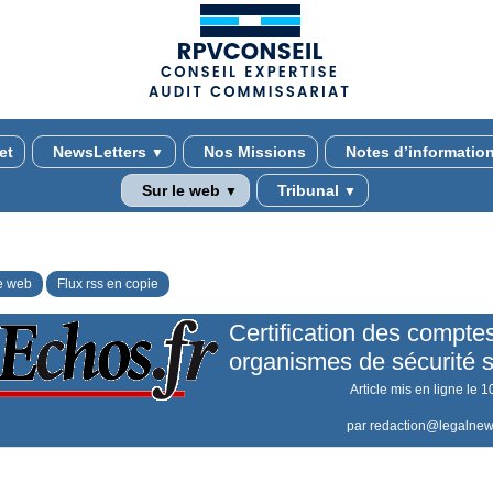
(adsbygoogle = window.adsbygoogle || []).push({});
et
NewsLetters
Nos Missions
Notes d’informatio
▼
Sur le web
Tribunal
▼
▼
e web
Flux rss en copie
Certification des compte
organismes de sécurité s
Article mis en ligne le
1
par
redaction@legalnew