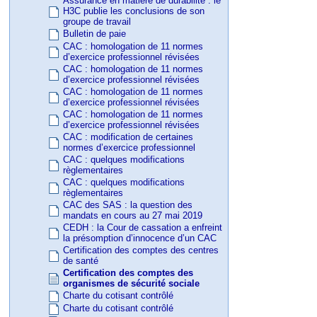
Assurance en matière de durabilité : le
H3C publie les conclusions de son
groupe de travail
Bulletin de paie
CAC : homologation de 11 normes
d’exercice professionnel révisées
CAC : homologation de 11 normes
d’exercice professionnel révisées
CAC : homologation de 11 normes
d’exercice professionnel révisées
CAC : homologation de 11 normes
d’exercice professionnel révisées
CAC : modification de certaines
normes d’exercice professionnel
CAC : quelques modifications
règlementaires
CAC : quelques modifications
règlementaires
CAC des SAS : la question des
mandats en cours au 27 mai 2019
CEDH : la Cour de cassation a enfreint
la présomption d’innocence d’un CAC
Certification des comptes des centres
de santé
Certification des comptes des
organismes de sécurité sociale
Charte du cotisant contrôlé
Charte du cotisant contrôlé