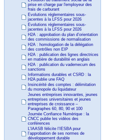
prise en charge par l'employeur des
frais de carburant
Evolutions réglementaires sous-
jacentes à la LFSS pour 2026
Evolutions réglementaires sous-
jacentes à la LFSS pour 2026
H2A : approbation du plan d’orientation
des commissions de normalisation
H2A : homologation de la délégation
des contrôles non EIP
H2A : publication des lignes directrices
en matière de durabilité en anglais
H2A : publication du vademecum des
sanctions
Informations durables et CSRD : la
H2A publie une FAQ
Insincérité des comptes : délimitation
du monopole du liquidateur
Jeunes entreprises innovantes, jeunes
entreprises universitaires et jeunes
entreprises de croissance –
Paragraphes 60, 80, 90 et 100
Journée Confiance Numérique : la
CNCC publie les vidéos des
conférences
L’IAASB félicite l’IESBA pour
l’approbation de ses normes de
développement durable