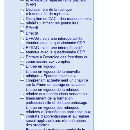
et voyageurs représentants placiers
(VRP)
Déplacement de la rubrique
« Indemnités de rupture »
Discipline du CAC : des manquements
réitérés justifient les poursuites
Effectif
Effectif
EFRAG : vers une interopérabilité
étendue avec le questionnaire CDP
EFRAG : vers une interopérabilité
étendue avec le questionnaire CDP
Entrave à l’exercice des fonctions du
commissaire aux comptes
Entrée en vigueur
Entrée en vigueur de la nouvelle
rubrique « Epargne salariale »
comprenant actuellement un chapitre
sur la Prime de partage de la valeur
Entrée en vigueur de la rubrique
relative aux contributions servant au
financement de la formation
professionnelle et de l’apprentissage
Entrée en vigueur des rubriques
relatives à l’exonération applicable aux
contrats d’apprentissage et au régime
social applicable aux rémunérations
des stagiaires.
Evolution du traitement social de la