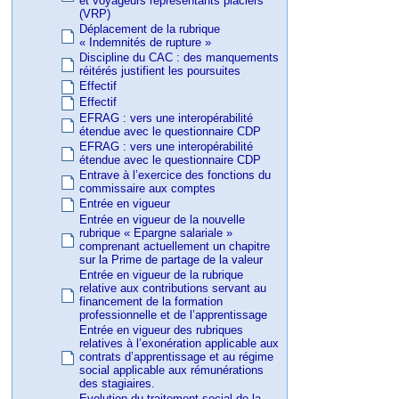
et voyageurs représentants placiers
(VRP)
Déplacement de la rubrique
« Indemnités de rupture »
Discipline du CAC : des manquements
réitérés justifient les poursuites
Effectif
Effectif
EFRAG : vers une interopérabilité
étendue avec le questionnaire CDP
EFRAG : vers une interopérabilité
étendue avec le questionnaire CDP
Entrave à l’exercice des fonctions du
commissaire aux comptes
Entrée en vigueur
Entrée en vigueur de la nouvelle
rubrique « Epargne salariale »
comprenant actuellement un chapitre
sur la Prime de partage de la valeur
Entrée en vigueur de la rubrique
relative aux contributions servant au
financement de la formation
professionnelle et de l’apprentissage
Entrée en vigueur des rubriques
relatives à l’exonération applicable aux
contrats d’apprentissage et au régime
social applicable aux rémunérations
des stagiaires.
Evolution du traitement social de la