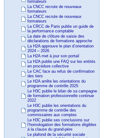
formateurs
La CNCC recrute de nouveaux
formateurs
La CNCC recrute de nouveaux
formateurs
La CRCC de Paris publie un guide de
la performance comptable
La date de clôture de saisie des
déclarations de formations approche
La H2A approuve le plan d’orientation
2024 – 2026
La H2A met à jour son portail
La H2A publie une FAQ sur les entités
en procédure collective
Le CAC face au refus de confirmation
des tiers
Le H2A arrête les orientations du
programme de contrôle 2025
Le H3C publie le bilan de sa campagne
de formation professionnelle continue
2022
Le H3C publie les orientations du
programme de contrôle des
commissaires aux comptes
Le H3C publie ses conclusions sur
l’homologation des formations éligibles
à la clause du grand-père
Le plafond de la sécurité sociale