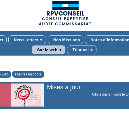
(adsbygoogle = window.adsbygoogle || []).push({});
et
NewsLetters
Nos Missions
Notes d’informatio
▼
Sur le web
Tribunal
▼
▼
e web
Flux rss en copie
Mises à jour
Article mis en ligne le
1