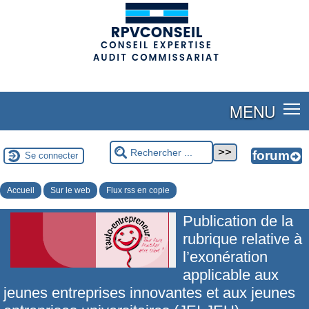
(adsbygoogle = window.adsbygoogle || []).push({});
MENU
Se connecter
Accueil
Sur le web
Flux rss en copie
Publication de la
rubrique relative à
l’exonération
applicable aux
jeunes entreprises innovantes et aux jeunes