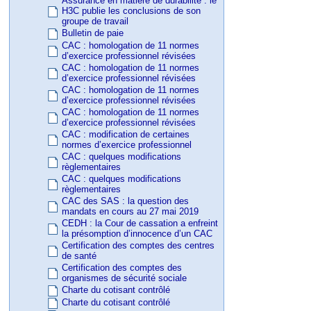
Assurance en matière de durabilité : le
H3C publie les conclusions de son
groupe de travail
Bulletin de paie
CAC : homologation de 11 normes
d’exercice professionnel révisées
CAC : homologation de 11 normes
d’exercice professionnel révisées
CAC : homologation de 11 normes
d’exercice professionnel révisées
CAC : homologation de 11 normes
d’exercice professionnel révisées
CAC : modification de certaines
normes d’exercice professionnel
CAC : quelques modifications
règlementaires
CAC : quelques modifications
règlementaires
CAC des SAS : la question des
mandats en cours au 27 mai 2019
CEDH : la Cour de cassation a enfreint
la présomption d’innocence d’un CAC
Certification des comptes des centres
de santé
Certification des comptes des
organismes de sécurité sociale
Charte du cotisant contrôlé
Charte du cotisant contrôlé