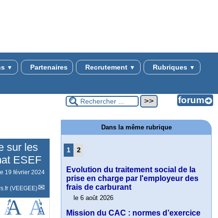
ns
Partenaires
Recrutement
Rubriques
▼
▼
▼
Dans la même rubrique
 sur les
1
2
mat ESEF
Evolution du traitement social de la
le
19 février 2024
prise en charge par l'employeur des
frais de carburant
s.fr (VEEGEE)
le 6 août 2026
Mission du CAC : normes d’exercice