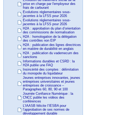
prise en charge par l'employeur des
frais de carburant
Evolutions réglementaires sous-
jacentes à la LFSS pour 2026
Evolutions réglementaires sous-
jacentes à la LFSS pour 2026
H2A : approbation du plan d’orientation
des commissions de normalisation
H2A : homologation de la délégation
des contrôles non EIP
H2A : publication des lignes directrices
en matière de durabilité en anglais
H2A : publication du vademecum des
sanctions
Informations durables et CSRD : la
H2A publie une FAQ
Insincérité des comptes : délimitation
du monopole du liquidateur
Jeunes entreprises innovantes, jeunes
entreprises universitaires et jeunes
entreprises de croissance –
Paragraphes 60, 80, 90 et 100
Journée Confiance Numérique : la
CNCC publie les vidéos des
conférences
L’IAASB félicite l’IESBA pour
l’approbation de ses normes de
développement durable