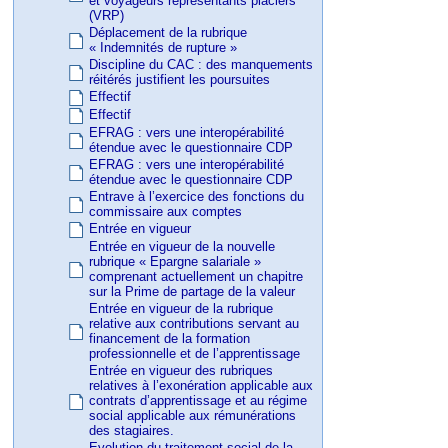
et voyageurs représentants placiers
(VRP)
Déplacement de la rubrique
« Indemnités de rupture »
Discipline du CAC : des manquements
réitérés justifient les poursuites
Effectif
Effectif
EFRAG : vers une interopérabilité
étendue avec le questionnaire CDP
EFRAG : vers une interopérabilité
étendue avec le questionnaire CDP
Entrave à l’exercice des fonctions du
commissaire aux comptes
Entrée en vigueur
Entrée en vigueur de la nouvelle
rubrique « Epargne salariale »
comprenant actuellement un chapitre
sur la Prime de partage de la valeur
Entrée en vigueur de la rubrique
relative aux contributions servant au
financement de la formation
professionnelle et de l’apprentissage
Entrée en vigueur des rubriques
relatives à l’exonération applicable aux
contrats d’apprentissage et au régime
social applicable aux rémunérations
des stagiaires.
Evolution du traitement social de la