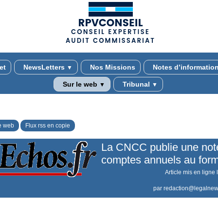
(adsbygoogle = window.adsbygoogle || []).push({});
et
NewsLetters
Nos Missions
Notes d’informatio
▼
Sur le web
Tribunal
▼
▼
e web
Flux rss en copie
La CNCC publie une note
comptes annuels au for
Article mis en ligne 
par
redaction@legalnew