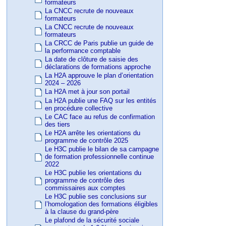
formateurs
La CNCC recrute de nouveaux
formateurs
La CNCC recrute de nouveaux
formateurs
La CRCC de Paris publie un guide de
la performance comptable
La date de clôture de saisie des
déclarations de formations approche
La H2A approuve le plan d’orientation
2024 – 2026
La H2A met à jour son portail
La H2A publie une FAQ sur les entités
en procédure collective
Le CAC face au refus de confirmation
des tiers
Le H2A arrête les orientations du
programme de contrôle 2025
Le H3C publie le bilan de sa campagne
de formation professionnelle continue
2022
Le H3C publie les orientations du
programme de contrôle des
commissaires aux comptes
Le H3C publie ses conclusions sur
l’homologation des formations éligibles
à la clause du grand-père
Le plafond de la sécurité sociale