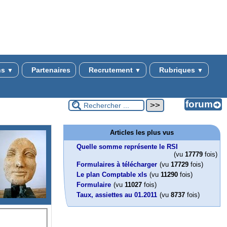
ns
Partenaires
Recrutement
Rubriques
▼
▼
▼
Articles les plus vus
Quelle somme représente le RSI
(vu
17779
fois)
Formulaires à télécharger
(vu
17729
fois)
Le plan Comptable xls
(vu
11290
fois)
Formulaire
(vu
11027
fois)
Taux, assiettes au 01.2011
(vu
8737
fois)