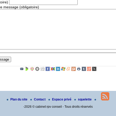
toire)
re message (obligatoire)
Plan du site
Contact
Espace privé
squelette
-2026 © cabinet rpv conseil - Tous droits réservés