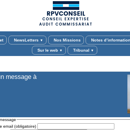
(adsbygoogle = window.adsbygoogle || []).push({});
et
NewsLetters
Nos Missions
Notes d’informatio
▼
Sur le web
Tribunal
▼
▼
un message à
 message
 email (obligatoire)