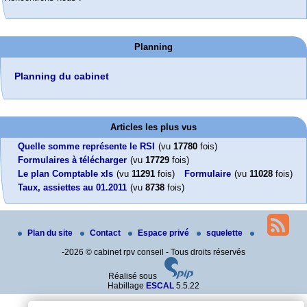
Planning
Planning du cabinet
Articles les plus vus
Quelle somme représente le RSI
(vu
17780
fois)
Formulaires à télécharger
(vu
17729
fois)
Le plan Comptable xls
(vu
11291
fois)
Formulaire
(vu
11028
fois)
Taux, assiettes au 01.2011
(vu
8738
fois)
Plan du site
Contact
Espace privé
squelette
-2026 © cabinet rpv conseil - Tous droits réservés
Réalisé sous
Habillage
ESCAL
5.5.22