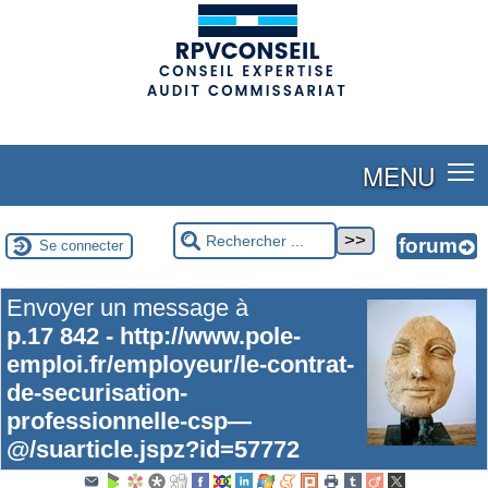
(adsbygoogle = window.adsbygoogle || []).push({});
MENU
Se connecter
Envoyer un message à
p.17 842 - http://www.pole-
emploi.fr/employeur/le-contrat-
de-securisation-
professionnelle-csp—
@/suarticle.jspz?id=57772